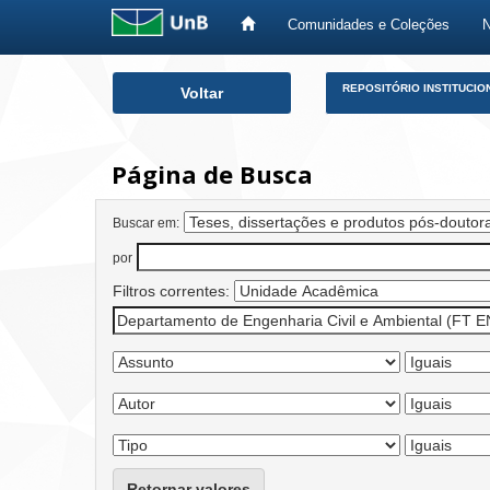
Comunidades e Coleções
Skip
REPOSITÓRIO INSTITUCIO
Voltar
navigation
Página de Busca
Buscar em:
por
Filtros correntes:
Retornar valores