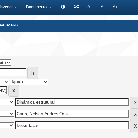
Navegar
Documentos
A-
A
A+
NAL DA UNB