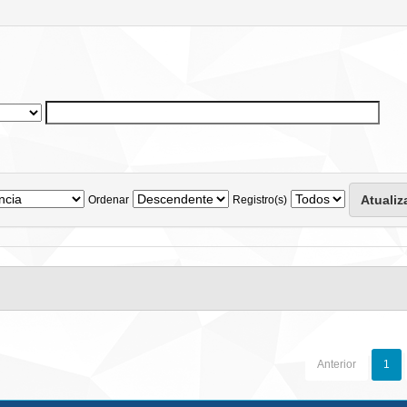
Ordenar
Registro(s)
Anterior
1