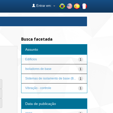
Entrar em:
Busca facetada
Assunto
Edifícios
1
Isoladores de base
1
Sistemas de isolamento de base (B...
1
Vibração - controle
1
Data de publicação