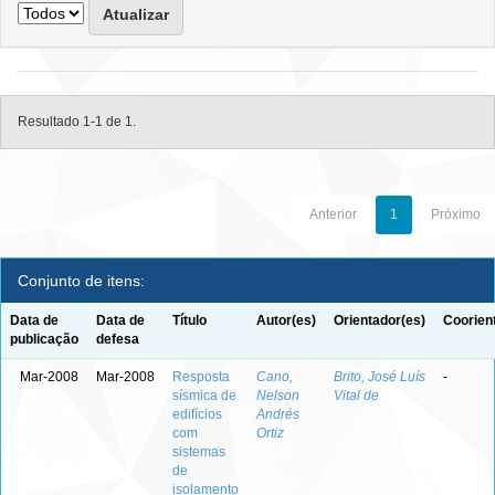
Resultado 1-1 de 1.
Anterior
1
Próximo
Conjunto de itens:
Data de
Data de
Título
Autor(es)
Orientador(es)
Coorien
publicação
defesa
Mar-2008
Mar-2008
Resposta
Cano,
Brito, José Luís
-
sísmica de
Nelson
Vital de
edifícios
Andrés
com
Ortiz
sistemas
de
isolamento