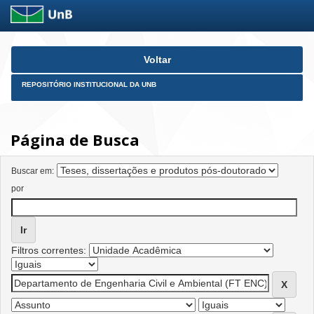
Skip
Voltar
navigation
REPOSITÓRIO INSTITUCIONAL DA UNB
Página de Busca
Buscar em:
por
Filtros correntes: