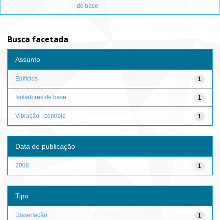
de base
Busca facetada
Assunto
Edifícios
1
Isoladores de base
1
Vibração - controle
1
Data de publicação
2008
1
Tipo
Dissertação
1