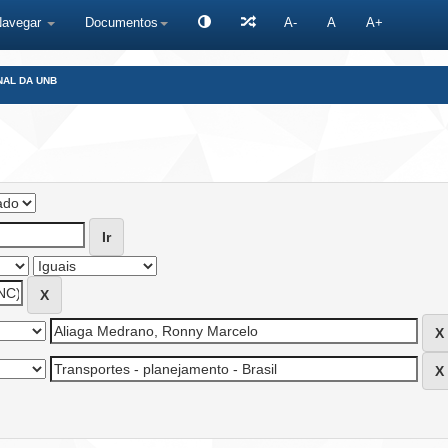
Navegar
Documentos
A-
A
A+
NAL DA UNB