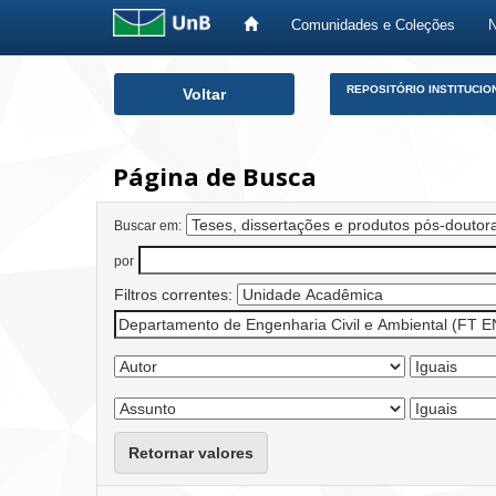
Comunidades e Coleções
Skip
REPOSITÓRIO INSTITUCIO
Voltar
navigation
Página de Busca
Buscar em:
por
Filtros correntes:
Retornar valores