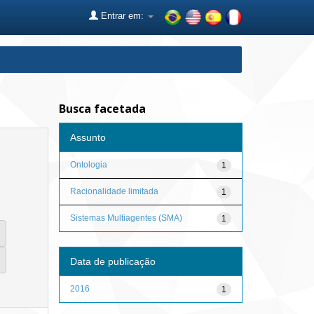
Entrar em:
Busca facetada
Assunto
Ontologia
1
Racionalidade limitada
1
Sistemas Multiagentes (SMA)
1
Data de publicação
2016
1