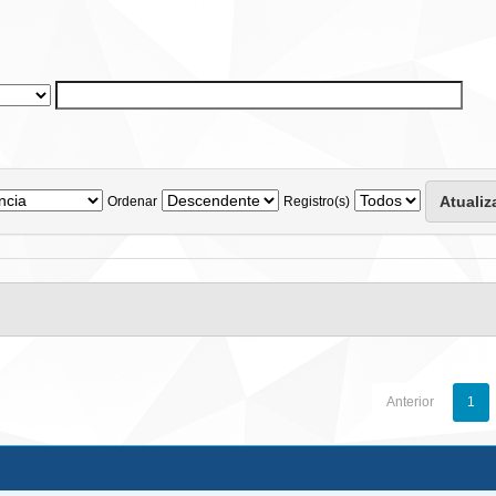
Ordenar
Registro(s)
Anterior
1