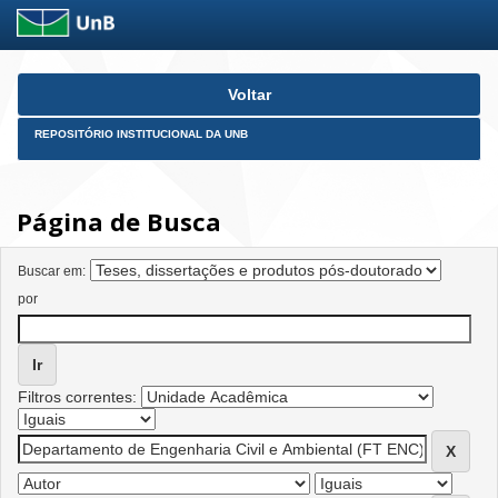
Skip
Voltar
navigation
REPOSITÓRIO INSTITUCIONAL DA UNB
Página de Busca
Buscar em:
por
Filtros correntes: