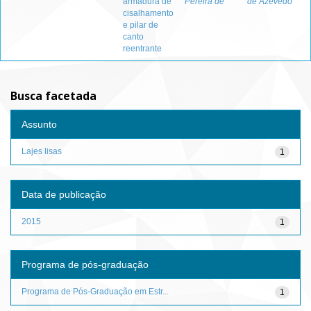
armadura de
Pereira de
de Azevedo
cisalhamento
e pilar de
canto
reentrante
Busca facetada
Assunto
Lajes lisas
1
Data de publicação
2015
1
Programa de pós-graduação
Programa de Pós-Graduação em Estr...
1