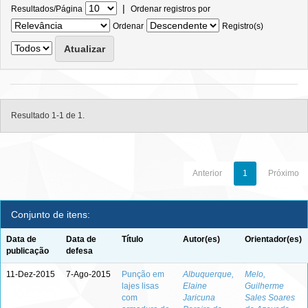
|
Resultados/Página
Ordenar registros por
Ordenar
Registro(s)
Resultado 1-1 de 1.
Anterior
1
Próximo
Conjunto de itens:
Data de
Data de
Título
Autor(es)
Orientador(es)
publicação
defesa
11-Dez-2015
7-Ago-2015
Punção em
Albuquerque,
Melo,
lajes lisas
Elaine
Guilherme
com
Jaricuna
Sales Soares