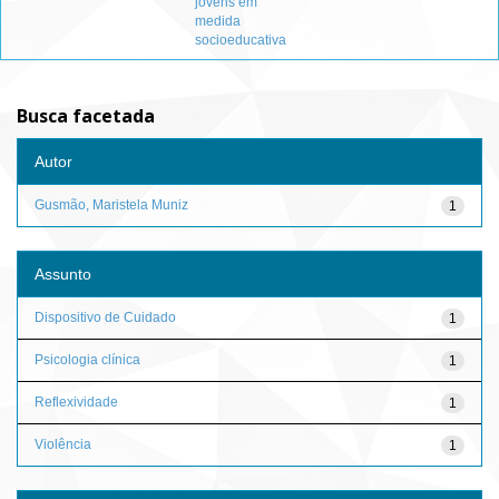
jovens em
medida
socioeducativa
Busca facetada
Autor
Gusmão, Maristela Muniz
1
Assunto
Dispositivo de Cuidado
1
Psicologia clínica
1
Reflexividade
1
Violência
1