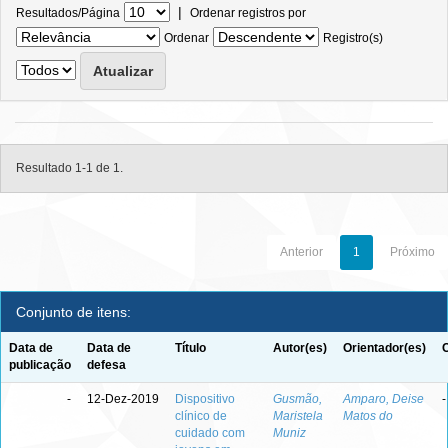
|
Resultados/Página
Ordenar registros por
Ordenar
Registro(s)
Resultado 1-1 de 1.
Anterior
1
Próximo
Conjunto de itens:
Data de
Data de
Título
Autor(es)
Orientador(es)
publicação
defesa
-
12-Dez-2019
Dispositivo
Gusmão,
Amparo, Deise
-
clínico de
Maristela
Matos do
cuidado com
Muniz