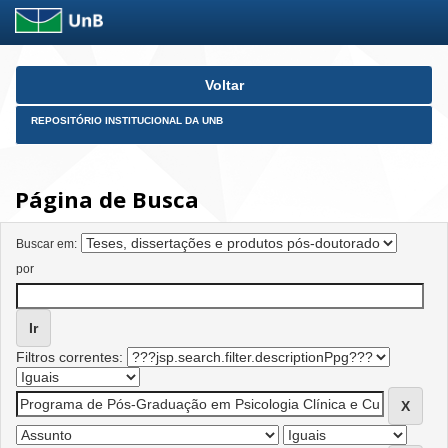
Skip
Voltar
navigation
REPOSITÓRIO INSTITUCIONAL DA UNB
Página de Busca
Buscar em:
por
Filtros correntes: