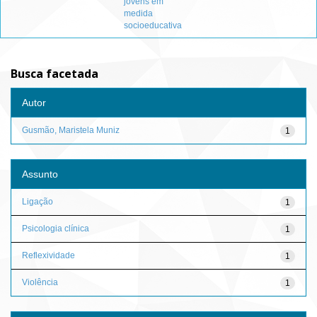
jovens em
medida
socioeducativa
Busca facetada
Autor
Gusmão, Maristela Muniz
1
Assunto
Ligação
1
Psicologia clínica
1
Reflexividade
1
Violência
1