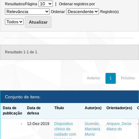
|
Resultados/Página
Ordenar registros por
Ordenar
Registro(s)
Resultado 1-1 de 1.
Anterior
1
Próximo
Conjunto de itens:
Data de
Data de
Título
Autor(es)
Orientador(es)
publicação
defesa
-
12-Dez-2019
Dispositivo
Gusmão,
Amparo, Deise
-
clínico de
Maristela
Matos do
cuidado com
Muniz