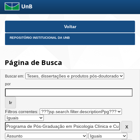
Skip
Voltar
navigation
REPOSITÓRIO INSTITUCIONAL DA UNB
Página de Busca
Buscar em:
por
Filtros correntes: