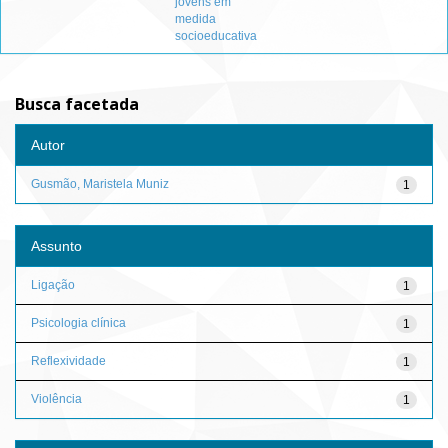
jovens em
medida
socioeducativa
Busca facetada
Autor
Gusmão, Maristela Muniz
1
Assunto
Ligação
1
Psicologia clínica
1
Reflexividade
1
Violência
1