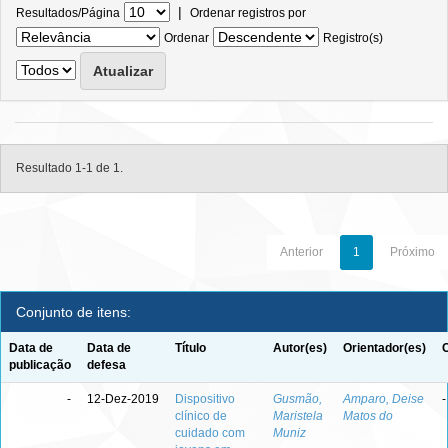
|
Resultados/Página
Ordenar registros por
Ordenar
Registro(s)
Resultado 1-1 de 1.
Anterior
1
Próximo
Conjunto de itens:
Data de
Data de
Título
Autor(es)
Orientador(es)
publicação
defesa
-
12-Dez-2019
Dispositivo
Gusmão,
Amparo, Deise
-
clínico de
Maristela
Matos do
cuidado com
Muniz