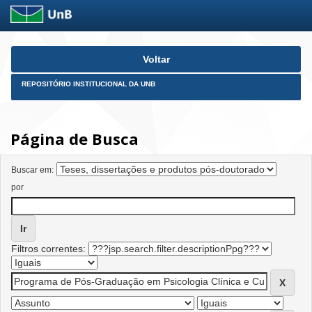
Skip
Voltar
navigation
REPOSITÓRIO INSTITUCIONAL DA UNB
Página de Busca
Buscar em:
por
Filtros correntes: