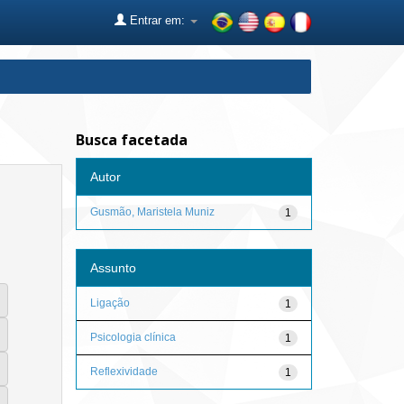
Entrar em:
Busca facetada
Autor
Gusmão, Maristela Muniz
1
Assunto
Ligação
1
Psicologia clínica
1
Reflexividade
1