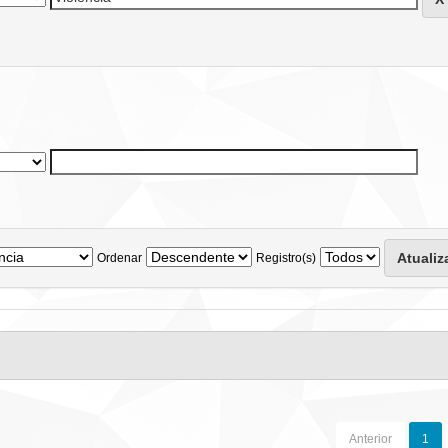
Ordenar
Registro(s)
Anterior
1