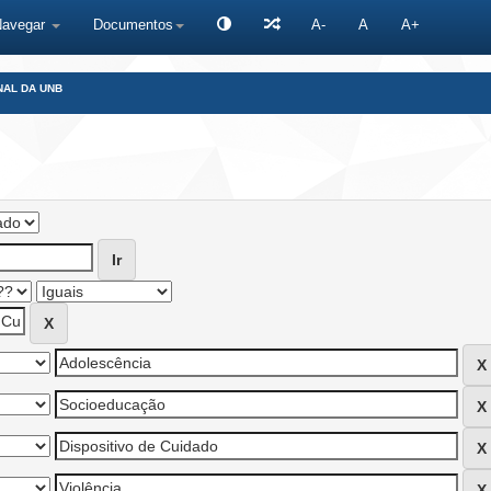
Navegar
Documentos
A-
A
A+
NAL DA UNB