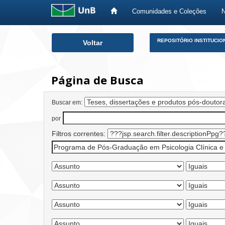
Comunidades e Coleções
Skip
REPOSITÓRIO INSTITUCIO
Voltar
navigation
Página de Busca
Buscar em:
por
Filtros correntes: