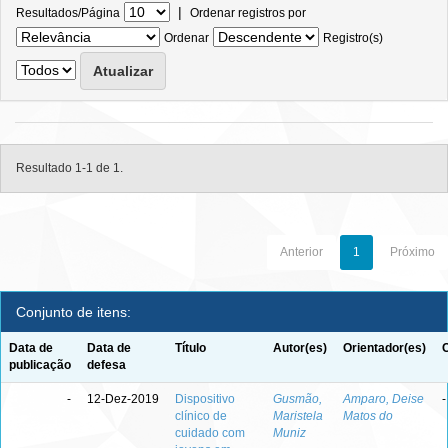
|
Resultados/Página
Ordenar registros por
Ordenar
Registro(s)
Resultado 1-1 de 1.
Anterior
1
Próximo
Conjunto de itens:
Data de
Data de
Título
Autor(es)
Orientador(es)
publicação
defesa
-
12-Dez-2019
Dispositivo
Gusmão,
Amparo, Deise
-
clínico de
Maristela
Matos do
cuidado com
Muniz