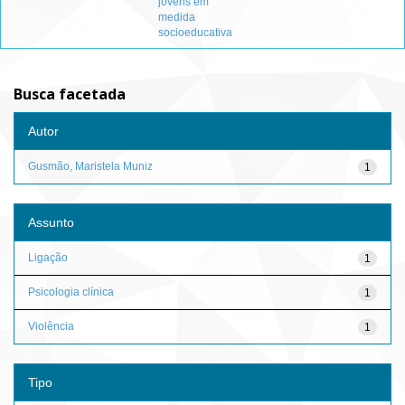
jovens em
medida
socioeducativa
Busca facetada
Autor
Gusmão, Maristela Muniz
1
Assunto
Ligação
1
Psicologia clínica
1
Violência
1
Tipo