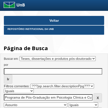
Skip
Voltar
navigation
REPOSITÓRIO INSTITUCIONAL DA UNB
Página de Busca
Buscar em:
por
Filtros correntes: