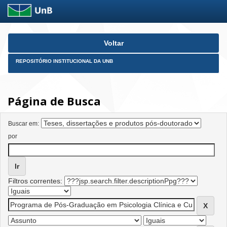
Skip
Voltar
navigation
REPOSITÓRIO INSTITUCIONAL DA UNB
Página de Busca
Buscar em:
por
Filtros correntes: