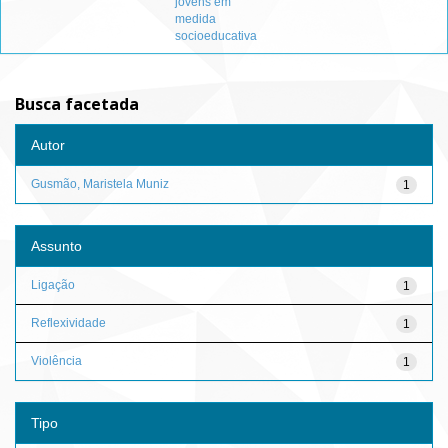
jovens em
medida
socioeducativa
Busca facetada
Autor
Gusmão, Maristela Muniz
1
Assunto
Ligação
1
Reflexividade
1
Violência
1
Tipo