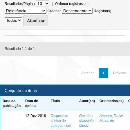
|
Resultados/Página
Ordenar registros por
Ordenar
Registro(s)
Resultado 1-1 de 1.
Anterior
1
Próximo
Conjunto de itens:
Data de
Data de
Título
Autor(es)
Orientador(es)
publicação
defesa
-
12-Dez-2019
Dispositivo
Gusmão,
Amparo, Deise
-
clínico de
Maristela
Matos do
cuidado com
Muniz