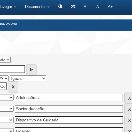
Navegar
Documentos
A-
A
A+
NAL DA UNB