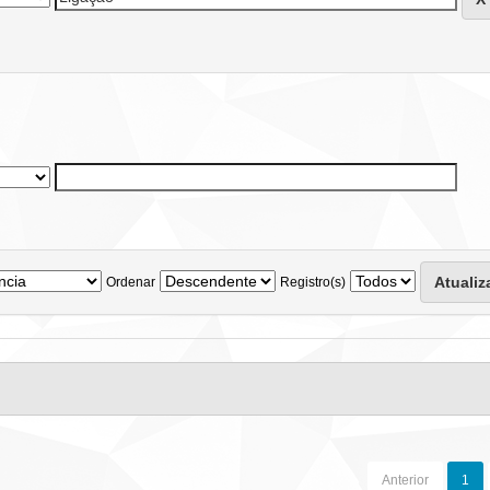
Ordenar
Registro(s)
Anterior
1