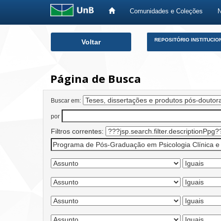
Comunidades e Coleções
Skip
REPOSITÓRIO INSTITUCIO
Voltar
navigation
Página de Busca
Buscar em:
por
Filtros correntes: