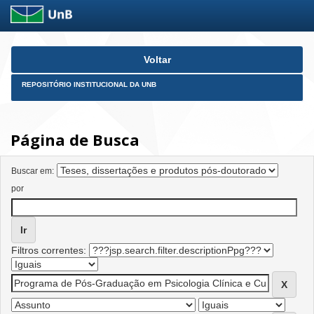
Skip
Voltar
navigation
REPOSITÓRIO INSTITUCIONAL DA UNB
Página de Busca
Buscar em:
por
Filtros correntes: