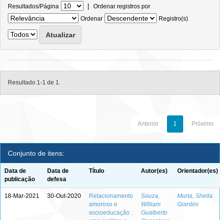
|
Resultados/Página
Ordenar registros por
Ordenar
Registro(s)
Resultado 1-1 de 1.
Anterior
1
Próximo
Conjunto de itens:
Data de
Data de
Título
Autor(es)
Orientador(es)
publicação
defesa
18-Mar-2021
30-Out-2020
Relacionamento
Souza,
Murta, Sheila
amoroso e
William
Giardini
socioeducação :
Gualberto