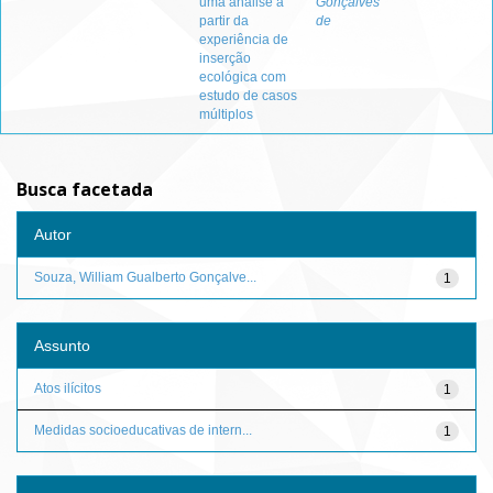
uma análise a
Gonçalves
partir da
de
experiência de
inserção
ecológica com
estudo de casos
múltiplos
Busca facetada
Autor
Souza, William Gualberto Gonçalve...
1
Assunto
Atos ilícitos
1
Medidas socioeducativas de intern...
1