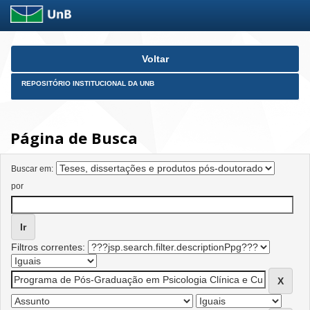
Skip
Voltar
navigation
REPOSITÓRIO INSTITUCIONAL DA UNB
Página de Busca
Buscar em:
por
Filtros correntes: