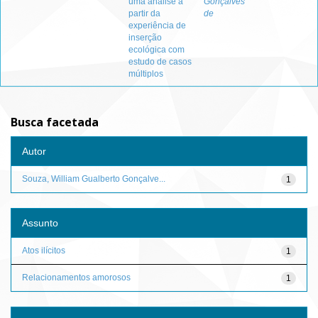
uma análise a
Gonçalves
partir da
de
experiência de
inserção
ecológica com
estudo de casos
múltiplos
Busca facetada
Autor
Souza, William Gualberto Gonçalve...
1
Assunto
Atos ilícitos
1
Relacionamentos amorosos
1