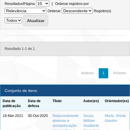
|
Resultados/Página
Ordenar registros por
Ordenar
Registro(s)
Resultado 1-1 de 1.
Anterior
1
Próximo
Conjunto de itens:
Data de
Data de
Título
Autor(es)
Orientador(es)
publicação
defesa
18-Mar-2021
30-Out-2020
Relacionamento
Souza,
Murta, Sheila
amoroso e
William
Giardini
socioeducação :
Gualberto