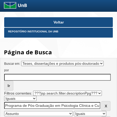
Skip
Voltar
navigation
REPOSITÓRIO INSTITUCIONAL DA UNB
Página de Busca
Buscar em:
por
Filtros correntes: