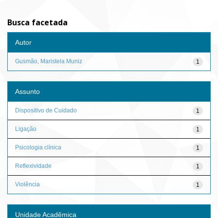
Busca facetada
Autor
Gusmão, Maristela Muniz
1
Assunto
Dispositivo de Cuidado
1
Ligação
1
Psicologia clínica
1
Reflexividade
1
Violência
1
Unidade Acadêmica