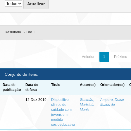
Resultado 1-1 de 1.
Anterior
1
Próximo
Conjunto de itens:
Data de
Data de
Título
Autor(es)
Orientador(es)
publicação
defesa
-
12-Dez-2019
Dispositivo
Gusmão,
Amparo, Deise
-
clínico de
Maristela
Matos do
cuidado com
Muniz
jovens em
medida
socioeducativa