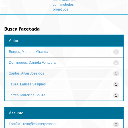
com métodos
projetivos
Busca facetada
Autor
Borges, Mariana Miranda
1
Domingues, Daniela Fontoura
1
Santos, Altair José dos
1
Tavira, Larissa Vasques
1
Torres, Marck de Souza
1
Assunto
Família - relações interpessoais
2