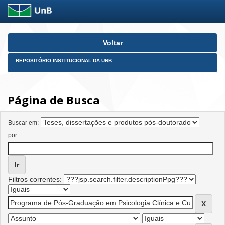
Skip
Voltar
navigation
REPOSITÓRIO INSTITUCIONAL DA UNB
Página de Busca
Buscar em:
por
Filtros correntes: