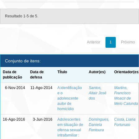
Resultado 1-5 de 5.
Anterior
1
Próximo
Conjunto de itens:
Data de
Data de
Título
Autor(es)
Orientador(es
publicação
defesa
6-Nov-2014
11-Ago-2014
A identificação
Santos,
Martins,
e o
Altair José
Francisco
adolescente
dos
Moacir de
autor de
Melo Catunda
homicídio
16-Ago-2016
3-Jun-2016
Adolescentes
Domingues,
Costa, Liana
em situação de
Daniela
Fortunato
ofensa sexual
Fontoura
intrafamiliar :