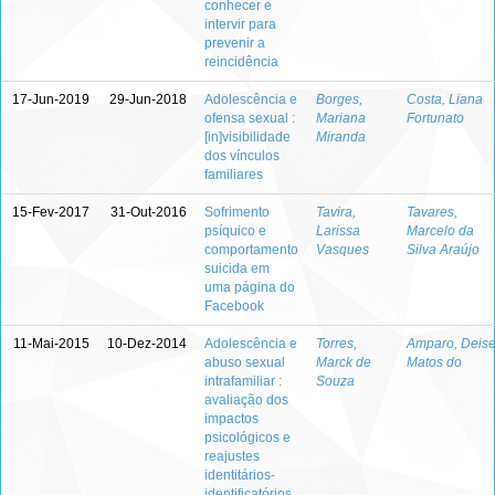
conhecer e
intervir para
prevenir a
reincidência
17-Jun-2019
29-Jun-2018
Adolescência e
Borges,
Costa, Liana
ofensa sexual :
Mariana
Fortunato
[in]visibilidade
Miranda
dos vínculos
familiares
15-Fev-2017
31-Out-2016
Sofrimento
Tavira,
Tavares,
psíquico e
Larissa
Marcelo da
comportamento
Vasques
Silva Araújo
suicida em
uma página do
Facebook
11-Mai-2015
10-Dez-2014
Adolescência e
Torres,
Amparo, Deis
abuso sexual
Marck de
Matos do
intrafamiliar :
Souza
avaliação dos
impactos
psicológicos e
reajustes
identitários-
identificatórios