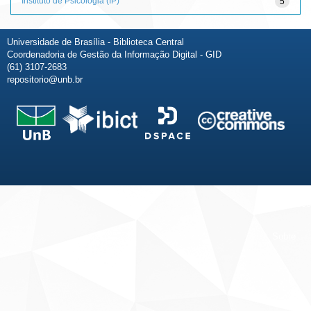
Instituto de Psicologia (IP)
5
Universidade de Brasília - Biblioteca Central
Coordenadoria de Gestão da Informação Digital - GID
(61) 3107-2683
repositorio@unb.br
Fale conosco
Sobre