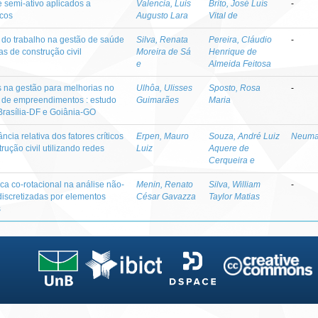
e semi-ativo aplicados a
Valencia, Luis
Brito, José Luís
-
icos
Augusto Lara
Vital de
 do trabalho na gestão de saúde
Silva, Renata
Pereira, Cláudio
-
s de construção civil
Moreira de Sá
Henrique de
e
Almeida Feitosa
s na gestão para melhorias no
Ulhôa, Ulisses
Sposto, Rosa
-
o de empreendimentos : estudo
Guimarães
Maria
Brasília-DF e Goiânia-GO
cia relativa dos fatores críticos
Erpen, Mauro
Souza, André Luiz
Neuman
rução civil utilizando redes
Luiz
Aquere de
Cerqueira e
ca co-rotacional na análise não-
Menin, Renato
Silva, William
-
 discretizadas por elementos
César Gavazza
Taylor Matias
s