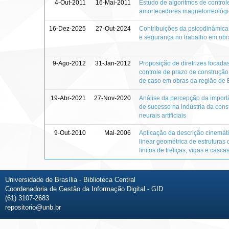
4-Out-2011
16-Mai-2011
Estudo de algoritmos de control
amortecedores magnetorreológ
16-Dez-2025
27-Out-2024
Contribuições da psicodinâmica
e segurança no trabalho em obra
9-Ago-2012
31-Jan-2012
Proposição de diretrizes focada
controle de prazo de construçã
de caso em obras da região de 
19-Abr-2021
27-Nov-2020
Análise da percepção da importân
de sucesso na indústria da const
neurais artificiais
9-Out-2010
Mai-2006
Aplicação da descrição cinemáti
linear geométrica de estruturas
finitos de treliças, vigas e casca
Universidade de Brasília - Biblioteca Central
Coordenadoria de Gestão da Informação Digital - GID
(61) 3107-2683
repositorio@unb.br