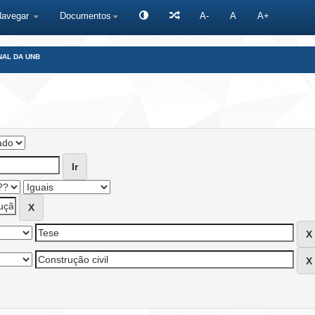
Navegar
Documentos
A-
A
A+
NAL DA UNB