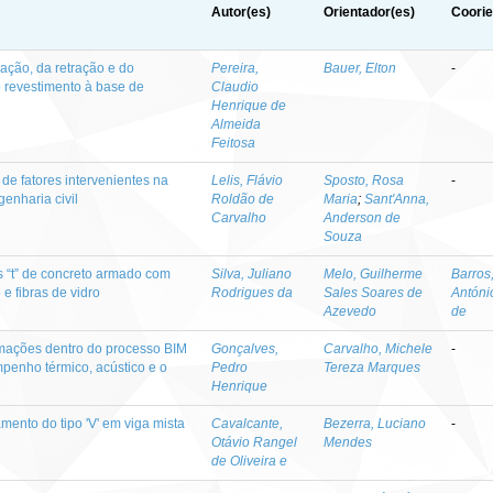
Autor(es)
Orientador(es)
Coorie
ração, da retração e do
Pereira,
Bauer, Elton
-
revestimento à base de
Claudio
Henrique de
Almeida
Feitosa
de fatores intervenientes na
Lelis, Flávio
Sposto, Rosa
-
enharia civil
Roldão de
Maria
;
Sant'Anna,
Carvalho
Anderson de
Souza
as “t” de concreto armado com
Silva, Juliano
Melo, Guilherme
Barros
e fibras de vidro
Rodrigues da
Sales Soares de
Antóni
Azevedo
de
rmações dentro do processo BIM
Gonçalves,
Carvalho, Michele
-
penho térmico, acústico e o
Pedro
Tereza Marques
Henrique
mento do tipo 'V' em viga mista
Cavalcante,
Bezerra, Luciano
-
Otávio Rangel
Mendes
de Oliveira e