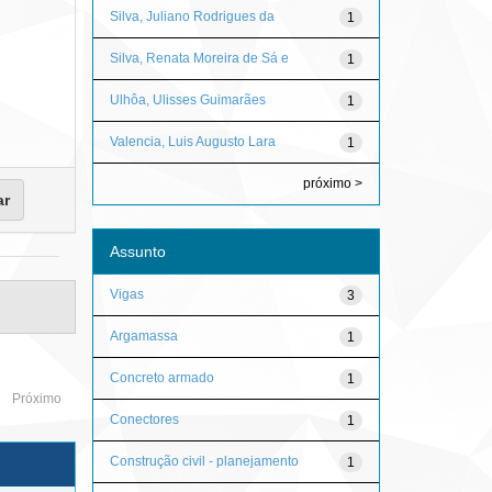
Silva, Juliano Rodrigues da
1
Silva, Renata Moreira de Sá e
1
Ulhôa, Ulisses Guimarães
1
Valencia, Luis Augusto Lara
1
próximo >
Assunto
Vigas
3
Argamassa
1
Concreto armado
1
Próximo
Conectores
1
Construção civil - planejamento
1