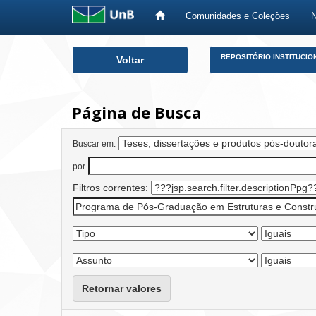
Comunidades e Coleções
Skip
REPOSITÓRIO INSTITUCIO
Voltar
navigation
Página de Busca
Buscar em:
por
Filtros correntes:
Retornar valores