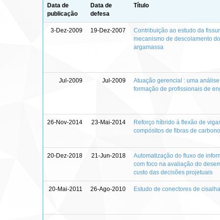
Data de
Data de
Título
publicação
defesa
3-Dez-2009
19-Dez-2007
Contribuição ao estudo da fissu
mecanismo de descolamento do 
argamassa
Jul-2009
Jul-2009
Atuação gerencial : uma análise 
formação de profissionais de eng
26-Nov-2014
23-Mai-2014
Reforço híbrido à flexão de vig
compósitos de fibras de carbono 
20-Dez-2018
21-Jun-2018
Automatização do fluxo de info
com foco na avaliação do desem
custo das decisões projetuais
20-Mai-2011
26-Ago-2010
Estudo de conectores de cisalha