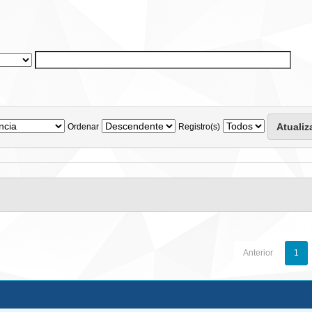
Ordenar
Registro(s)
Anterior
1