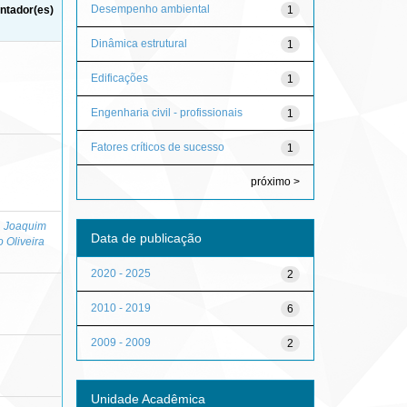
Desempenho ambiental
1
ntador(es)
Dinâmica estrutural
1
Edificações
1
Engenharia civil - profissionais
1
Fatores críticos de sucesso
1
próximo >
, Joaquim
Data de publicação
o Oliveira
2020 - 2025
2
2010 - 2019
6
2009 - 2009
2
Unidade Acadêmica