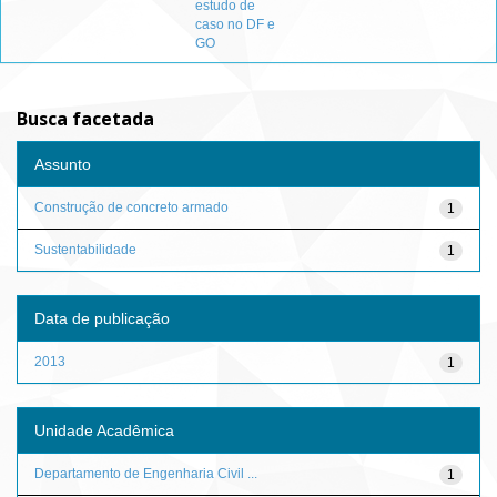
estudo de
caso no DF e
GO
Busca facetada
Assunto
Construção de concreto armado
1
Sustentabilidade
1
Data de publicação
2013
1
Unidade Acadêmica
Departamento de Engenharia Civil ...
1