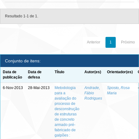
Resultado 1-1 de 1.
Anterior
1
Próximo
Conjunto de itens:
Data de
Data de
Título
Autor(es)
Orientador(es)
publicação
defesa
6-Nov-2013
28-Mai-2013
Metodologia
Andrade,
Sposto, Rosa
-
para a
Fábio
Maria
avaliação do
Rodrigues
processo de
desconstrução
de estruturas
de concreto
armado pré-
fabricado de
galpões :