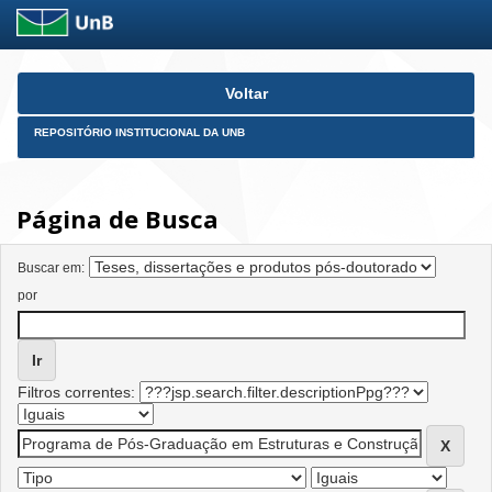
Skip
Voltar
navigation
REPOSITÓRIO INSTITUCIONAL DA UNB
Página de Busca
Buscar em:
por
Filtros correntes: