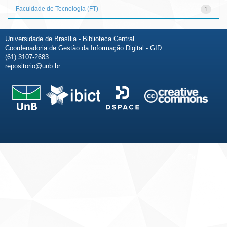
Faculdade de Tecnologia (FT)
1
Universidade de Brasília - Biblioteca Central
Coordenadoria de Gestão da Informação Digital - GID
(61) 3107-2683
repositorio@unb.br
Fale conosco
Sobre