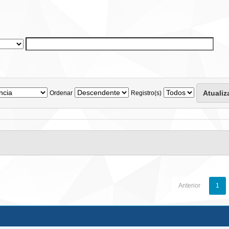
Ordenar
Registro(s)
Anterior
1