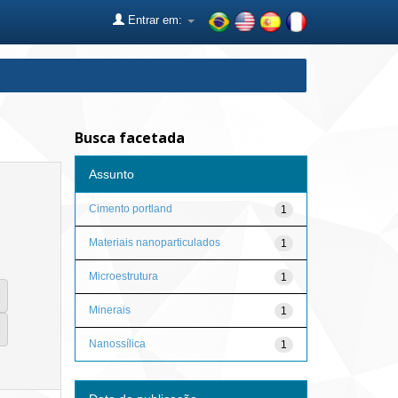
Entrar em:
Busca facetada
Assunto
Cimento portland
1
Materiais nanoparticulados
1
Microestrutura
1
Minerais
1
Nanossílica
1