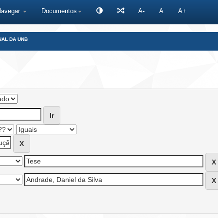
Navegar
Documentos
A-
A
A+
NAL DA UNB