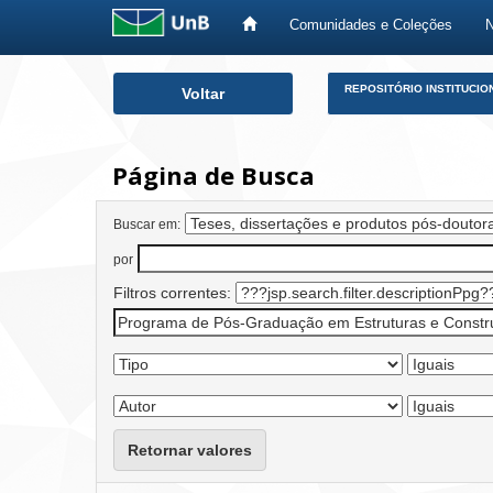
Comunidades e Coleções
Skip
REPOSITÓRIO INSTITUCIO
Voltar
navigation
Página de Busca
Buscar em:
por
Filtros correntes:
Retornar valores