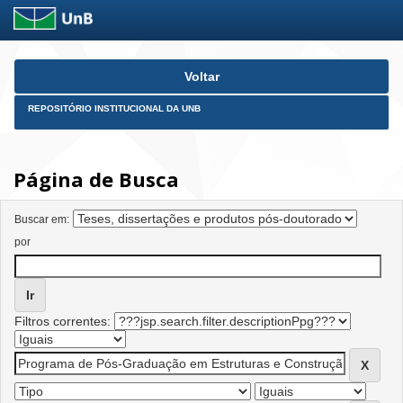
Skip
Voltar
navigation
REPOSITÓRIO INSTITUCIONAL DA UNB
Página de Busca
Buscar em:
por
Filtros correntes: