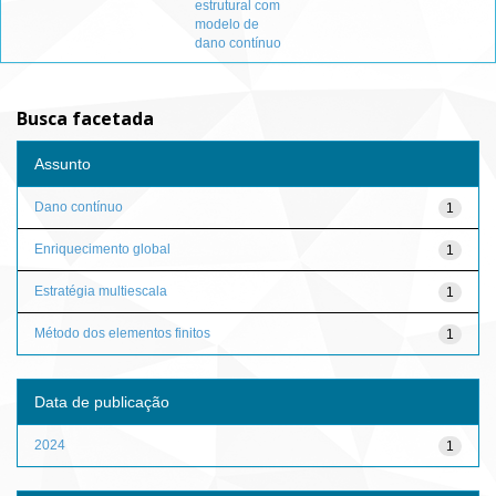
estrutural com
modelo de
dano contínuo
Busca facetada
Assunto
Dano contínuo
1
Enriquecimento global
1
Estratégia multiescala
1
Método dos elementos finitos
1
Data de publicação
2024
1