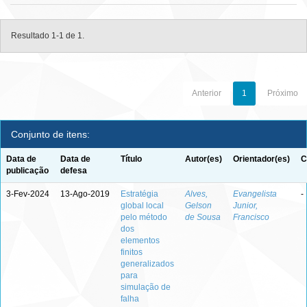
Resultado 1-1 de 1.
Anterior
1
Próximo
Conjunto de itens:
Data de
Data de
Título
Autor(es)
Orientador(es)
C
publicação
defesa
3-Fev-2024
13-Ago-2019
Estratégia
Alves,
Evangelista
-
global local
Gelson
Junior,
pelo método
de Sousa
Francisco
dos
elementos
finitos
generalizados
para
simulação de
falha