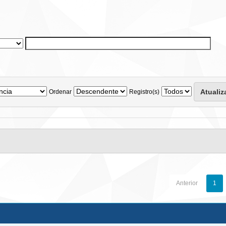
Ordenar
Registro(s)
Anterior
1