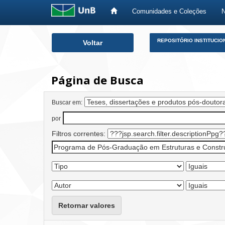
Comunidades e Coleções
Skip
REPOSITÓRIO INSTITUCIO
Voltar
navigation
Página de Busca
Buscar em:
por
Filtros correntes:
Retornar valores