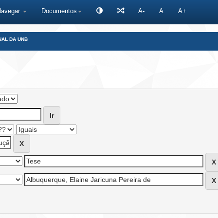
Navegar
Documentos
A-
A
A+
NAL DA UNB