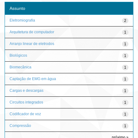
Assunto
Eletromiografia
2
Arquitetura de computador
1
Arranjo linear de eletrodos
1
Biológicos
1
Biomecânica
1
Captação de EMG em água
1
Cargas e descargas
1
Circuitos integrados
1
Codificador de voz
1
Compressão
1
próximo >