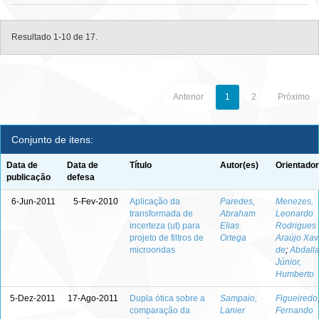
Resultado 1-10 de 17.
Anterior
1
2
Próximo
Conjunto de itens:
Data de
Data de
Título
Autor(es)
Orientador
publicação
defesa
6-Jun-2011
5-Fev-2010
Aplicação da
Paredes,
Menezes,
transformada de
Abraham
Leonardo
incerteza (ut) para
Elias
Rodrigues
projeto de filtros de
Ortega
Araújo Xav
microondas
de
;
Abdall
Júnior,
Humberto
5-Dez-2011
17-Ago-2011
Dupla ótica sobre a
Sampaio,
Figueiredo
comparação da
Lanier
Fernando