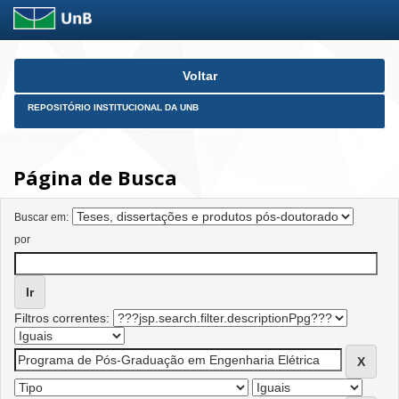
Skip
Voltar
navigation
REPOSITÓRIO INSTITUCIONAL DA UNB
Página de Busca
Buscar em:
por
Filtros correntes: