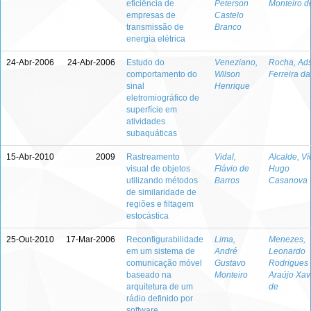
eficiência de
Peterson
Monteiro d
empresas de
Castelo
transmissão de
Branco
energia elétrica
24-Abr-2006
24-Abr-2006
Estudo do
Veneziano,
Rocha, Ad
comportamento do
Wilson
Ferreira da
sinal
Henrique
eletromiográfico de
superfície em
atividades
subaquáticas
15-Abr-2010
2009
Rastreamento
Vidal,
Alcalde, Ví
visual de objetos
Flávio de
Hugo
utilizando métodos
Barros
Casanova
de similaridade de
regiões e filtagem
estocástica
25-Out-2010
17-Mar-2006
Reconfigurabilidade
Lima,
Menezes,
em um sistema de
André
Leonardo
comunicação móvel
Gustavo
Rodrigues
baseado na
Monteiro
Araújo Xav
arquitetura de um
de
rádio definido por
software