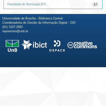
Faculdade de Tecnologia (FT)
17
Universidade de Brasília - Biblioteca Central
Coordenadoria de Gestão da Informação Digital - GID
(61) 3107-2683
repositorio@unb.br
Fale conosco
Sobre