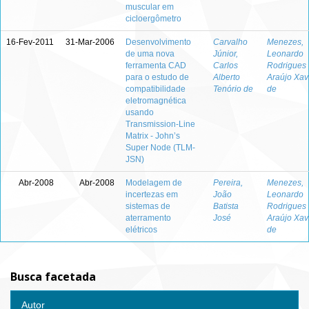
muscular em
cicloergômetro
16-Fev-2011
31-Mar-2006
Desenvolvimento
Carvalho
Menezes,
de uma nova
Júnior,
Leonardo
ferramenta CAD
Carlos
Rodrigues
para o estudo de
Alberto
Araújo Xav
compatibilidade
Tenório de
de
eletromagnética
usando
Transmission-Line
Matrix - John’s
Super Node (TLM-
JSN)
Abr-2008
Abr-2008
Modelagem de
Pereira,
Menezes,
incertezas em
João
Leonardo
sistemas de
Batista
Rodrigues
aterramento
José
Araújo Xav
elétricos
de
Busca facetada
Autor