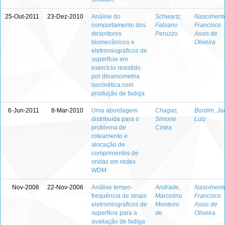
25-Out-2011
23-Dez-2010
Análise do
Schwartz,
Nasciment
comportamento dos
Fabiano
Francisco
descritores
Peruzzo
Assis de
biomecânicos e
Oliveira
eletromiográficos de
superfície em
exercício resistido
por dinamometria
isocinética com
produção de fadiga
6-Jun-2011
8-Mar-2010
Uma abordagem
Chagas,
Bordim, Jac
distribuída para o
Simone
Luiz
problema de
Cintra
roteamento e
alocação de
comprimentos de
ondas em redes
WDM
Nov-2006
22-Nov-2006
Análise tempo-
Andrade,
Nasciment
frequência de sinais
Marcelino
Francisco
eletromiográficos de
Monteiro
Assis de
superfície para a
de
Oliveira
avaliação de fadiga