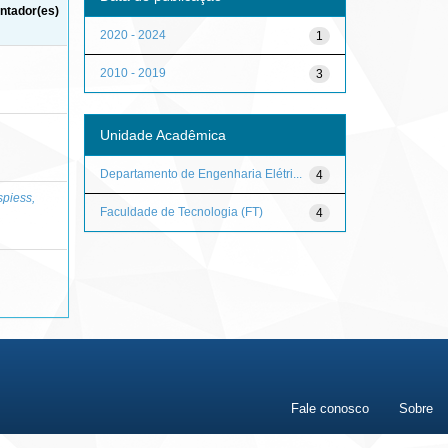
ntador(es)
2020 - 2024
1
2010 - 2019
3
Unidade Acadêmica
Departamento de Engenharia Elétri...
4
piess,
Faculdade de Tecnologia (FT)
4
Fale conosco
Sobre