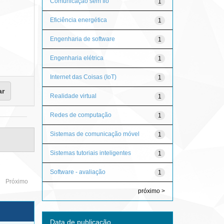
Comunicação sem fio
1
Eficiência energética
1
Engenharia de software
1
Engenharia elétrica
1
Internet das Coisas (IoT)
1
Realidade virtual
1
Redes de computação
1
Sistemas de comunicação móvel
1
Sistemas tutoriais inteligentes
1
Software - avaliação
1
Próximo
próximo >
Data de publicação