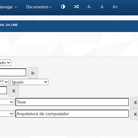
Navegar
Documentos
A-
A
A+
NAL DA UNB