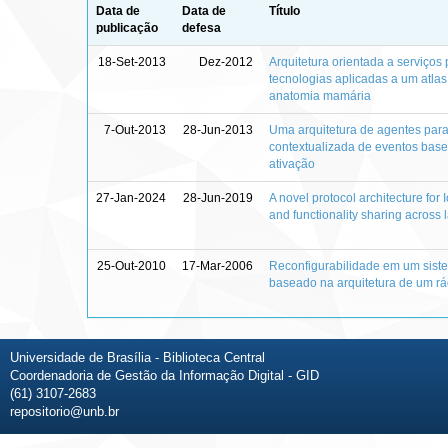
Data de
Data de
Título
publicação
defesa
18-Set-2013
Dez-2012
Arquitetura orientada a serviços
tecnologias aplicadas a um atlas 
anatomia mamária
7-Out-2013
28-Jun-2013
Uma arquitetura de agentes pa
contextualizada de eventos ba
ativação
27-Jan-2024
28-Jun-2019
A novel protocol architecture for 
and functionality sharing across 
25-Out-2010
17-Mar-2006
Reconfigurabilidade em um sis
baseado na arquitetura de um rád
Universidade de Brasília - Biblioteca Central
Coordenadoria de Gestão da Informação Digital - GID
(61) 3107-2683
repositorio@unb.br