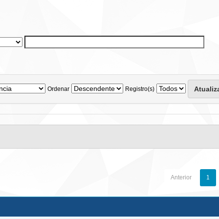
Ordenar
Registro(s)
Anterior
1