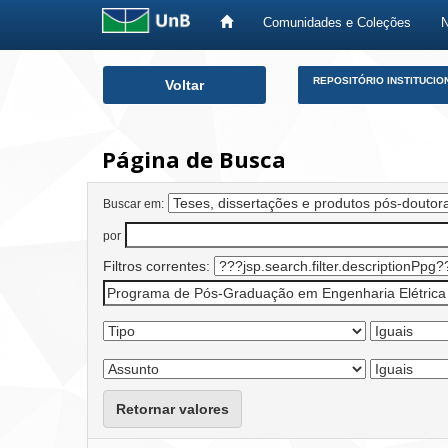
Comunidades e Coleções
Skip
REPOSITÓRIO INSTITUCIO
Voltar
navigation
Página de Busca
Buscar em:
por
Filtros correntes:
Retornar valores