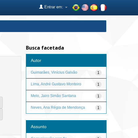
Entrar em:
Busca facetada
Autor
Guimarães, Vinícius Galvão
1
Lima, André Gustavo Monteiro
1
Melo, Jairo Simão Santana
1
Neves, Ana Régia de Mendonça
1
Assunto