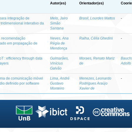
Autor(es)
Orientador(es)
Coorie
 para integração de
Melo, Jairo
Brasil, Lourdes Mattos
-
tridimensional interativo da
Simão
Santana
ra recomendação
Neves, Ana
Ralha, Célia Ghedini
-
seado em propagação de
Régia de
Mendonça
IoT : efficiency through data
Guimarães,
Moraes, Renato Mariz
Bauchs
layers
Vinícius
de
Adolfo
Galvão
tema de comunicação móvel
Lima, André
Menezes, Leonardo
-
io definido por software
Gustavo
Rodrigues Araújo
Monteiro
Xavier de