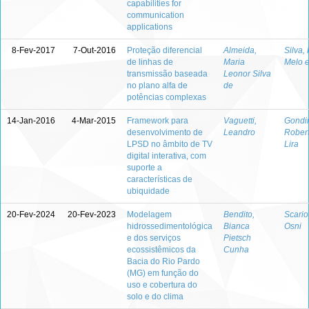
capabilities for
communication
applications
8-Fev-2017
7-Out-2016
Proteção diferencial
Almeida,
Silva,
de linhas de
Maria
Melo 
transmissão baseada
Leonor Silva
no plano alfa de
de
potências complexas
14-Jan-2016
4-Mar-2015
Framework para
Vaguetti,
Gondi
desenvolvimento de
Leandro
Rober
LPSD no âmbito de TV
Lira
digital interativa, com
suporte a
características de
ubiquidade
20-Fev-2024
20-Fev-2023
Modelagem
Bendito,
Scariot
hidrossedimentológica
Bianca
Osni
e dos serviços
Pietsch
ecossistêmicos da
Cunha
Bacia do Rio Pardo
(MG) em função do
uso e cobertura do
solo e do clima