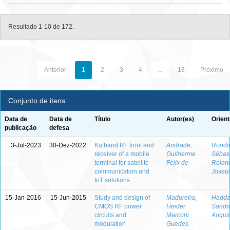
Resultado 1-10 de 172.
Anterior
1
2
3
4
...
18
Próximo
Conjunto de itens:
Data de
Data de
Título
Autor(es)
Orient
publicação
defesa
3-Jul-2023
30-Dez-2022
Ku band RF front end
Andrade,
Rondi
receiver of a mobile
Guilherme
Sébas
terminal for satellite
Felix de
Rolan
communication and
Josep
IoT solutions
15-Jan-2016
15-Jun-2015
Study and design of
Madureira,
Hadda
CMOS RF power
Heider
Sandr
circuits and
Marconi
August
modulation
Guedes