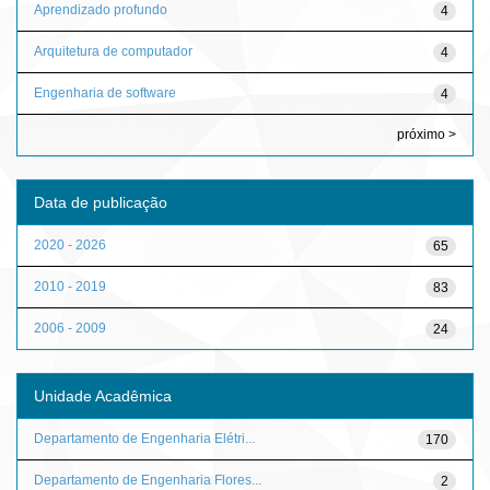
Aprendizado profundo
4
Arquitetura de computador
4
Engenharia de software
4
próximo >
Data de publicação
2020 - 2026
65
2010 - 2019
83
2006 - 2009
24
Unidade Acadêmica
Departamento de Engenharia Elétri...
170
Departamento de Engenharia Flores...
2