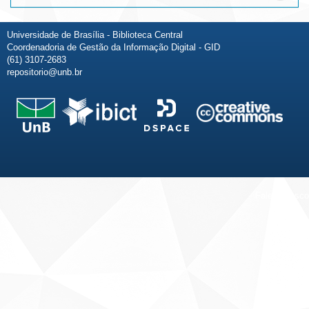
Universidade de Brasília - Biblioteca Central
Coordenadoria de Gestão da Informação Digital - GID
(61) 3107-2683
repositorio@unb.br
Fale conosco
Sobre