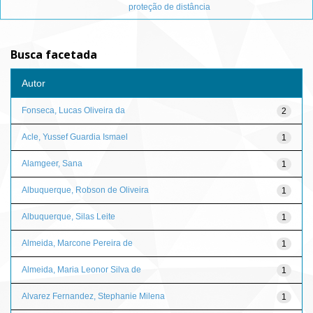
proteção de distância
Busca facetada
Autor
Fonseca, Lucas Oliveira da
2
Acle, Yussef Guardia Ismael
1
Alamgeer, Sana
1
Albuquerque, Robson de Oliveira
1
Albuquerque, Silas Leite
1
Almeida, Marcone Pereira de
1
Almeida, Maria Leonor Silva de
1
Alvarez Fernandez, Stephanie Milena
1