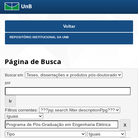
Skip
Voltar
navigation
REPOSITÓRIO INSTITUCIONAL DA UNB
Página de Busca
Buscar em:
por
Filtros correntes: