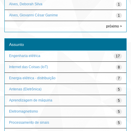
Alves, Deborah Silva
1
Alves, Giovanni César Ganime
1
próximo >
Assunto
Engenharia elétrica
17
Internet das Coisas (IoT)
8
Energia elétrica - distribuição
7
Antenas (Eletrônica)
5
Aprendizagem de máquina
5
Eletromagnetismo
5
Processamento de sinais
5