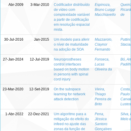
Abr-2009
3-Mar-2010
Codificador distribuído
Espinoza,
Queiro
de vídeo com
Bruno Luiggi
Ricar
complexidade variável
Macchiavello
de
a partir de codificação
em resolução espacial
mista.
30-Jul-2016
Jan-2015
Um modelo para aferir
Mazzarolo,
Puttin
o nível de maturidade
Claynor
Staciar
na adoção de SOA
Fernando
27-Jan-2024
12-Jul-2019
Neuroprostheses
Fonseca,
Bó, An
control interfaces
Lucas
Padilh
based on body motion
Oliveira da
in persons with spinal
cord injury
23-Mar-2020
12-Set-2019
On the subspace
Vieira,
Costa,
learning for network
Thiago
Paulo
attack detection
Pereira de
Carva
Brito
Lustos
1-Abr-2022
22-Dez-2021
Um algoritmo para a
Pena,
Silva,
mitigação do efeito do
Jéssica
Melo 
infeed no ajuste das
Santoro
zonas da função de
Gonçalves