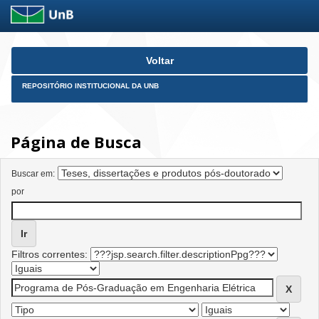
Skip
Voltar
navigation
REPOSITÓRIO INSTITUCIONAL DA UNB
Página de Busca
Buscar em:
por
Filtros correntes: