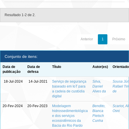
Resultado 1-2 de 2.
Anterior
1
Próximo
Conjunto de itens:
Data de
Data de
Título
Autor(es)
Orientado
publicação
defesa
18-Jul-2024
14-Jul-2021
Serviço de segurança
Silva,
Sousa Júni
baseado em IoT para
Daniel
Rafael Ti
a cadeia de custódia
Alves da
de
digital
20-Fev-2024
20-Fev-2023
Modelagem
Bendito,
Scariot, Al
hidrossedimentológica
Bianca
Osni
e dos serviços
Pietsch
ecossistêmicos da
Cunha
Bacia do Rio Pardo