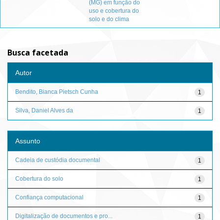
(MG) em função do
uso e cobertura do
solo e do clima
Busca facetada
Autor
Bendito, Bianca Pietsch Cunha
1
Silva, Daniel Alves da
1
Assunto
Cadeia de custódia documental
1
Cobertura do solo
1
Confiança computacional
1
Digitalização de documentos e pro...
1