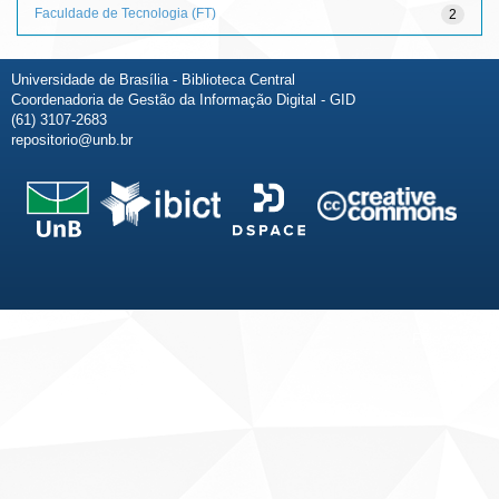
Faculdade de Tecnologia (FT)
2
Universidade de Brasília - Biblioteca Central
Coordenadoria de Gestão da Informação Digital - GID
(61) 3107-2683
repositorio@unb.br
Fale conosco
Sobre