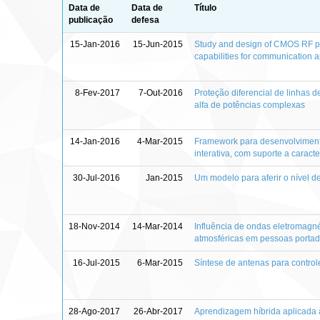
Data de
Data de
Título
publicação
defesa
15-Jan-2016
15-Jun-2015
Study and design of CMOS RF po
capabilities for communication a
8-Fev-2017
7-Out-2016
Proteção diferencial de linhas 
alfa de potências complexas
14-Jan-2016
4-Mar-2015
Framework para desenvolviment
interativa, com suporte a caract
30-Jul-2016
Jan-2015
Um modelo para aferir o nível 
18-Nov-2014
14-Mar-2014
Influência de ondas eletromagn
atmosféricas em pessoas portad
16-Jul-2015
6-Mar-2015
Síntese de antenas para contro
28-Ago-2017
26-Abr-2017
Aprendizagem híbrida aplicada 