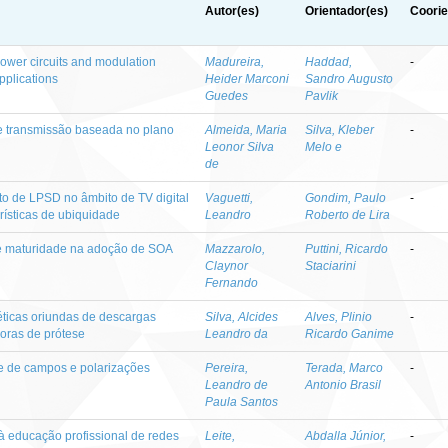
Autor(es)
Orientador(es)
Coorie
wer circuits and modulation
Madureira,
Haddad,
-
pplications
Heider Marconi
Sandro Augusto
Guedes
Pavlik
de transmissão baseada no plano
Almeida, Maria
Silva, Kleber
-
Leonor Silva
Melo e
de
o de LPSD no âmbito de TV digital
Vaguetti,
Gondim, Paulo
-
erísticas de ubiquidade
Leandro
Roberto de Lira
de maturidade na adoção de SOA
Mazzarolo,
Puttini, Ricardo
-
Claynor
Staciarini
Fernando
éticas oriundas de descargas
Silva, Alcides
Alves, Plinio
-
oras de prótese
Leandro da
Ricardo Ganime
le de campos e polarizações
Pereira,
Terada, Marco
-
Leandro de
Antonio Brasil
Paula Santos
à educação profissional de redes
Leite,
Abdalla Júnior,
-