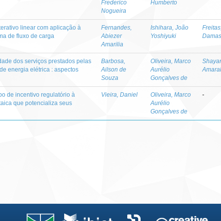
Frederico
Humberto
Nogueira
erativo linear com aplicação à
Fernandes,
Ishihara, João
Freitas
a de fluxo de carga
Abiezer
Yoshiyuki
Damas
Amarilia
dade dos serviços prestados pelas
Barbosa,
Oliveira, Marco
Shayan
de energia elétrica : aspectos
Ailson de
Aurélio
Amara
Souza
Gonçalves de
o de incentivo regulatório à
Vieira, Daniel
Oliveira, Marco
-
ltaica que potencializa seus
Aurélio
Gonçalves de