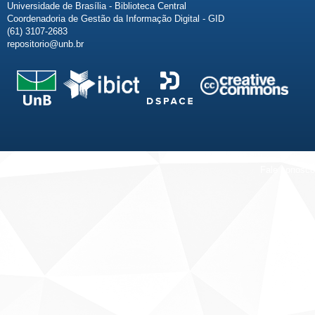
Universidade de Brasília - Biblioteca Central
Coordenadoria de Gestão da Informação Digital - GID
(61) 3107-2683
repositorio@unb.br
Fale conosco
Sobre