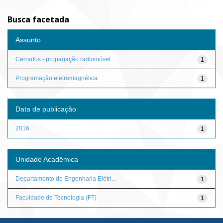
Busca facetada
Assunto
Cerrados - propagação radiomóvel
1
Programação eletromagnética
1
Data de publicação
2016
1
Unidade Acadêmica
Departamento de Engenharia Elétri...
1
Faculdade de Tecnologia (FT)
1