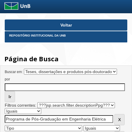
Skip
Voltar
navigation
REPOSITÓRIO INSTITUCIONAL DA UNB
Página de Busca
Buscar em:
por
Filtros correntes: