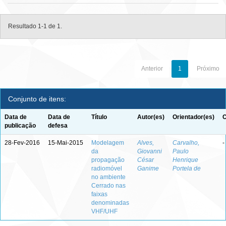
Resultado 1-1 de 1.
Anterior
1
Próximo
Conjunto de itens:
Data de
Data de
Título
Autor(es)
Orientador(es)
C
publicação
defesa
28-Fev-2016
15-Mai-2015
Modelagem
Alves,
Carvalho,
-
da
Giovanni
Paulo
propagação
César
Henrique
radiomóvel
Ganime
Portela de
no ambiente
Cerrado nas
faixas
denominadas
VHF/UHF