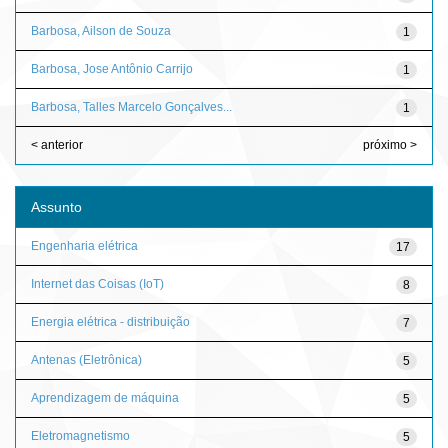
Barbosa, Ailson de Souza
1
Barbosa, Jose Antônio Carrijo
1
Barbosa, Talles Marcelo Gonçalves...
1
< anterior
próximo >
Assunto
Engenharia elétrica
17
Internet das Coisas (IoT)
8
Energia elétrica - distribuição
7
Antenas (Eletrônica)
5
Aprendizagem de máquina
5
Eletromagnetismo
5