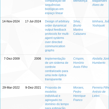
comparação de
Mendonça
Magalhães
sequências
Alves de
biológicas em
espaço linear
14-Nov-2024
17-Jul-2024
Design of arbitrary
Silva,
Ishihara, Jo
order dynamical
Bruno
Yoshiyuki
output feedback
Martins
protocols for multi-
Calazans
agent systems
over directed
communication
graphs
7-Dez-2009
2006
Implementação
Crispim,
Abdalla Júni
de um sistema de
Honório
Humberto
controle
Assis Filho
centralizado para
uma rede óptica
transparente
29-Mar-2022
9-Dez-2021
Proposta de
Moraes,
Ferreira Filh
modelos
Pedro
Anésio de
individual e
Henrique
Leles
agregado no
Franco
domínio do tempo
para estimação