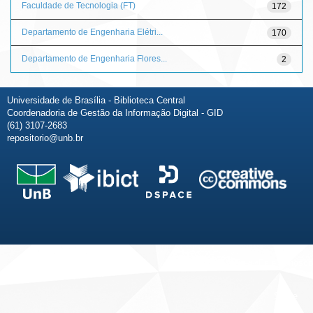
Faculdade de Tecnologia (FT)
172
Departamento de Engenharia Elétri...
170
Departamento de Engenharia Flores...
2
Universidade de Brasília - Biblioteca Central
Coordenadoria de Gestão da Informação Digital - GID
(61) 3107-2683
repositorio@unb.br
Fale conosco
Sobre