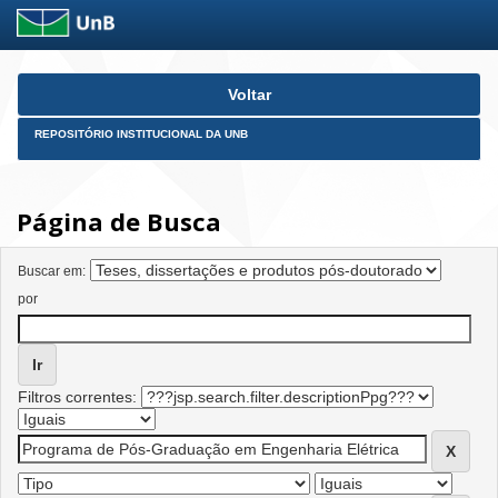
Skip
Voltar
navigation
REPOSITÓRIO INSTITUCIONAL DA UNB
Página de Busca
Buscar em:
por
Filtros correntes: