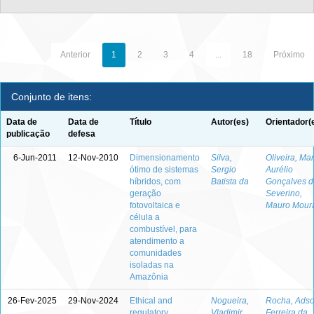
Anterior
1
2
3
4
...
18
Próximo
Conjunto de itens:
Data de
Data de
Título
Autor(es)
Orientador(
publicação
defesa
6-Jun-2011
12-Nov-2010
Dimensionamento
Silva,
Oliveira, Ma
ótimo de sistemas
Sergio
Aurélio
híbridos, com
Batista da
Gonçalves d
geração
Severino,
fotovoltaica e
Mauro Mour
célula a
combustível, para
atendimento a
comunidades
isoladas na
Amazônia
26-Fev-2025
29-Nov-2024
Ethical and
Nogueira,
Rocha, Ads
regulatory
Vladimir
Ferreira da