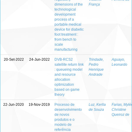
dimensions of the
França
technological
development
process of a
portable medical
device for diabetic
foot treatment :
from bench to
scale
manufacturing
20-Set-2022
24-Jun-2022
DVB-RCS2
Trindade,
Aguayo,
satellite return link
Pedro
Leonardo
: queueing model
Henrique
and resource
Andrade
allocation
optimization
based on game
theory
22-Jun-2020
19-Nov-2019
Processo de
Luz, Kerlla
Farias, Mylè
desenvolvimento
de Souza
Christine
de novos
Queiroz de
produtos e o
modelo de
referência