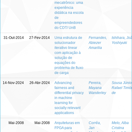
mecatrônico: uma
experiência
didática na escola
de
empreendedores
do CDT/ UnB
31-Out-2014
27-Fev-2014
Uma estrutura de
Fernandes,
Ishihara, Jo
solucionador
Abiezer
Yoshiyuki
iterativo linear
Amarilia
com aplicação à
solução de
equações do
problema de fluxo
de carga
14-Nov-2024
26-Abr-2024
Advancing
Pereira,
Sousa Júnior
fairness and
Mayana
Rafael Timó
differential privacy
Wanderley
de
in machine
learning for
socially relevant
applications
Mai-2008
Mai-2008
Arquiteturas em
Corrêa,
Melo, Alba
FPGA para
Jan
Cristina