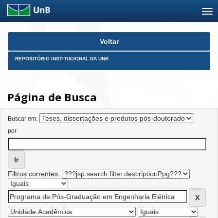
Skip
Voltar
navigation
REPOSITÓRIO INSTITUCIONAL DA UNB
Página de Busca
Buscar em:
por
Filtros correntes: