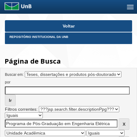
Skip
Voltar
navigation
REPOSITÓRIO INSTITUCIONAL DA UNB
Página de Busca
Buscar em:
por
Filtros correntes: