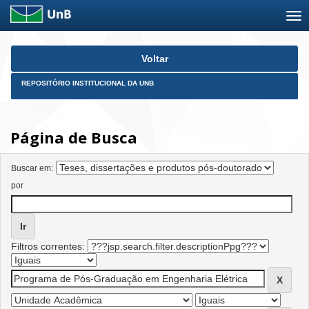
Skip
Voltar
navigation
REPOSITÓRIO INSTITUCIONAL DA UNB
Página de Busca
Buscar em:
por
Filtros correntes: