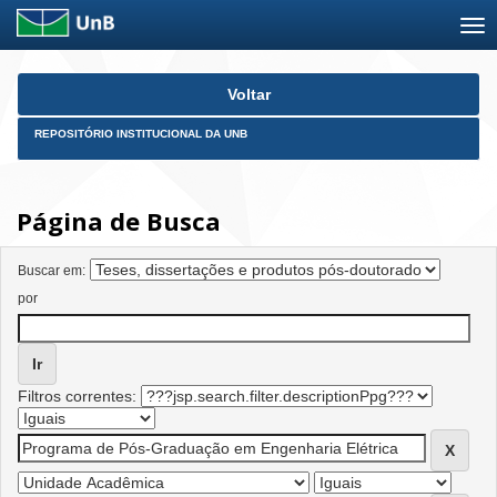
Skip
Voltar
navigation
REPOSITÓRIO INSTITUCIONAL DA UNB
Página de Busca
Buscar em:
por
Filtros correntes: