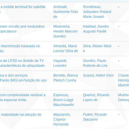
a mobile terminal for satellite
Andrade,
Rondineau,
-
s
Guilherme Felix
Sébastien Roland
de
Marie Joseph
wer circuits and modulation
Madureira,
Haddad, Sandro
-
pplications
Heider Marconi
Augusto Pavlik
Guedes
de transmissão baseada no
Almeida, Maria
Silva, Kleber Melo
-
xas
Leonor Silva de
e
o de LPSD no âmbito de TV
Vaguetti,
Gondim, Paulo
-
 características de ubiquidade
Leandro
Roberto de Lira
ca e dos serviços
Bendito, Bianca
Scariot, Aldicir Osni
Chave
 Pardo (MG) em função do uso
Pietsch Cunha
Henri
Marinh
o com complexidade variável a
Espinoza,
Queiroz, Ricardo
Mukher
ão espacial mista.
Bruno Luiggi
Lopes de
Debar
Macchiavello
de maturidade na adoção de
Mazzarolo,
Puttini, Ricardo
-
Claynor
Staciarini
Fernando