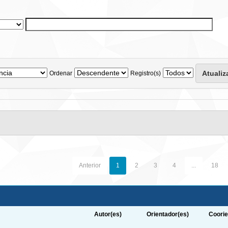
Ordenar
Registro(s)
Anterior
1
2
3
4
...
18
Autor(es)
Orientador(es)
Coorie