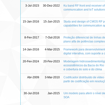
3-Jul-2023
30-Dez-2022
Ku band RF front end receiver of 
communication and IoT solution
15-Jan-2016
15-Jun-2015
Study and design of CMOS RF po
capabilities for communication a
8-Fev-2017
7-Out-2016
Proteção diferencial de linhas 
plano alfa de potências comple
14-Jan-2016
4-Mar-2015
Framework para desenvolviment
digital interativa, com suporte a
20-Fev-2024
20-Fev-2023
Modelagem hidrossedimentológi
ecossistêmicos da Bacia do Rio
e cobertura do solo e do clima
Abr-2009
3-Mar-2010
Codificador distribuído de víde
partir de codificação em resoluç
30-Jul-2016
Jan-2015
Um modelo para aferir o nível 
SOA