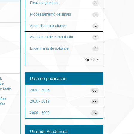
Eletromagnetismo
5
Processamento de sinais
5
Aprendizado profundo
4
Arquitetura de computador
4
Engenharia de software
4
próximo >
Data de publicação
s,
que
o Leite
2020 - 2026
65
jee,
2010 - 2019
83
gha
2006 - 2009
24
Unidade Acadêmica