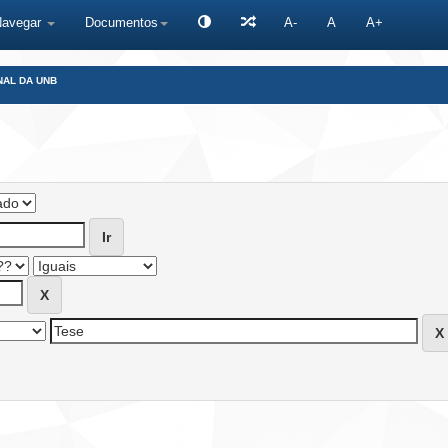
Navegar
Documentos
A-
A
A+
NAL DA UNB