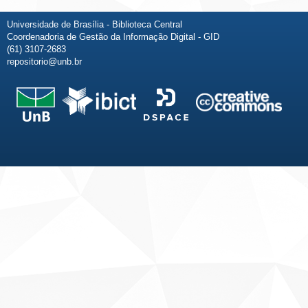
Universidade de Brasília - Biblioteca Central
Coordenadoria de Gestão da Informação Digital - GID
(61) 3107-2683
repositorio@unb.br
Fale conosco
Sobre