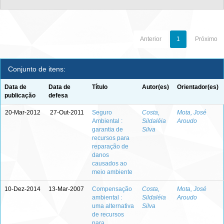
Anterior
1
Próximo
Conjunto de itens:
Data de
Data de
Título
Autor(es)
Orientador(es)
publicação
defesa
20-Mar-2012
27-Out-2011
Seguro
Costa,
Mota, José
Ambiental :
Sildaléia
Aroudo
garantia de
Silva
recursos para
reparação de
danos
causados ao
meio ambiente
10-Dez-2014
13-Mar-2007
Compensação
Costa,
Mota, José
ambiental :
Sildaléia
Aroudo
uma alternativa
Silva
de recursos
para