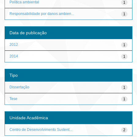
Política ambiental
1
Responsabilidade por danos ambien...
1
Data de publicação
2012
1
2014
1
Tipo
Dissertação
1
Tese
1
Unidade Acadêmica
Centro de Desenvolvimento Sustent...
2