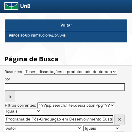
Skip
Voltar
navigation
REPOSITÓRIO INSTITUCIONAL DA UNB
Página de Busca
Buscar em:
por
Filtros correntes: