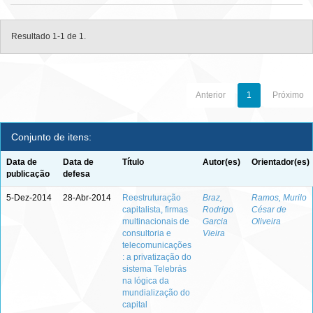
Resultado 1-1 de 1.
Anterior
1
Próximo
Conjunto de itens:
Data de
Data de
Título
Autor(es)
Orientador(es)
publicação
defesa
5-Dez-2014
28-Abr-2014
Reestruturação
Braz,
Ramos, Murilo
capitalista, firmas
Rodrigo
César de
multinacionais de
Garcia
Oliveira
consultoria e
Vieira
telecomunicações
: a privatização do
sistema Telebrás
na lógica da
mundialização do
capital