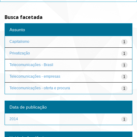
Busca facetada
Assunto
Capitalismo
1
Privatização
1
Telecomunicações - Brasil
1
Telecomunicações - empresas
1
Telecomunicações - oferta e procura
1
Data de publicação
2014
1