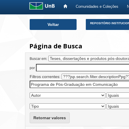
Comunidades e Coleções
Skip
REPOSITÓRIO INSTITUCIO
Voltar
navigation
Página de Busca
Buscar em:
por
Filtros correntes:
Retornar valores