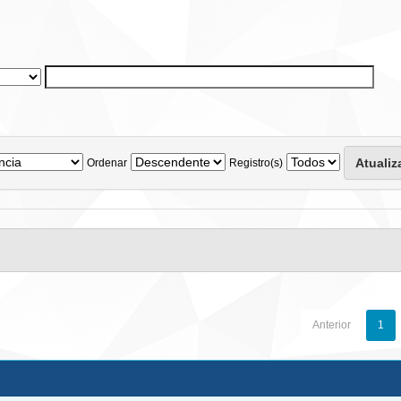
Ordenar
Registro(s)
Anterior
1