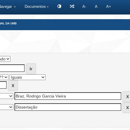
Navegar
Documentos
A-
A
A+
NAL DA UNB