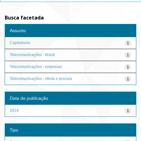
Busca facetada
Assunto
Capitalismo
1
Telecomunicações - Brasil
1
Telecomunicações - empresas
1
Telecomunicações - oferta e procura
1
Data de publicação
2014
1
Tipo