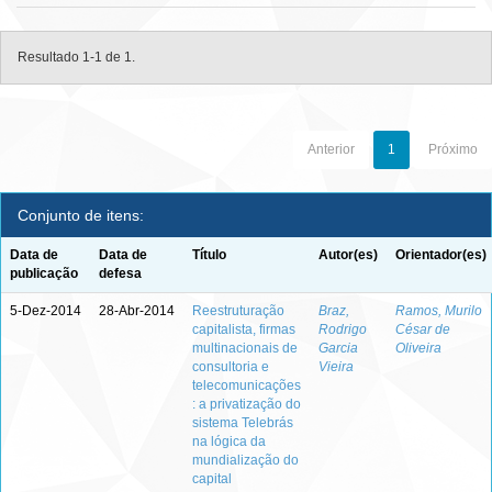
Resultado 1-1 de 1.
Anterior
1
Próximo
Conjunto de itens:
Data de
Data de
Título
Autor(es)
Orientador(es)
publicação
defesa
5-Dez-2014
28-Abr-2014
Reestruturação
Braz,
Ramos, Murilo
capitalista, firmas
Rodrigo
César de
multinacionais de
Garcia
Oliveira
consultoria e
Vieira
telecomunicações
: a privatização do
sistema Telebrás
na lógica da
mundialização do
capital