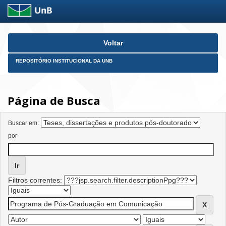
Skip
Voltar
navigation
REPOSITÓRIO INSTITUCIONAL DA UNB
Página de Busca
Buscar em:
por
Filtros correntes: