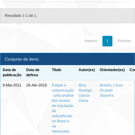
Resultado 1-1 de 1.
Anterior
1
Próximo
Conjunto de itens:
Data de
Data de
Título
Autor(es)
Orientador(es)
Co
publicação
defesa
9-Mai-2011
26-Abr-2010
Estado e
Braz,
Bolaño, César
-
comunicação
Rodrigo
Ricardo
: uma análise
Garcia
Siqueira
dos modos
Vieira
de regulação
da
radiodifusão
no Brasil e
na
Venezuela