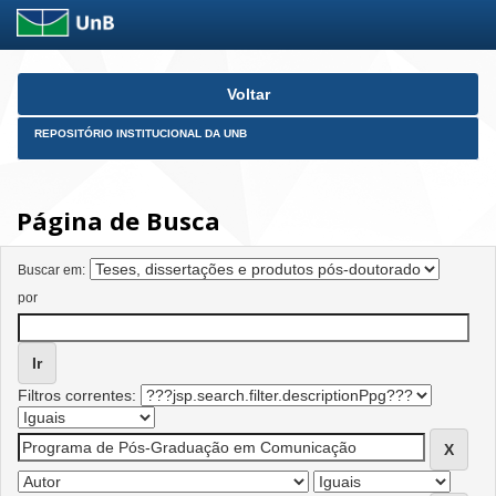
Skip
Voltar
navigation
REPOSITÓRIO INSTITUCIONAL DA UNB
Página de Busca
Buscar em:
por
Filtros correntes: