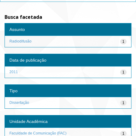
Busca facetada
Assunto
Radiodifusão
1
Data de publicação
2011
1
Tipo
Dissertação
1
Unidade Acadêmica
Faculdade de Comunicação (FAC)
1