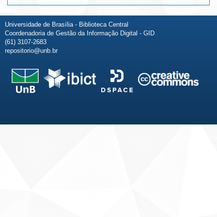
Universidade de Brasília - Biblioteca Central
Coordenadoria de Gestão da Informação Digital - GID
(61) 3107-2683
repositorio@unb.br
Fale conosco
Sobre