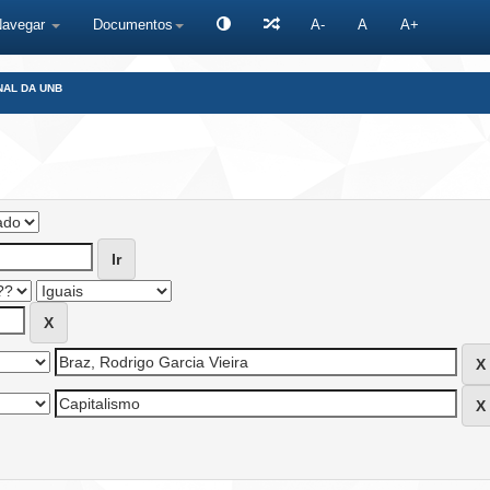
Navegar
Documentos
A-
A
A+
NAL DA UNB