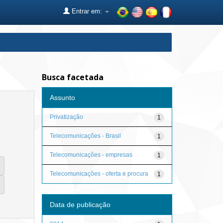
Entrar em:
Busca facetada
Assunto
Privatização
1
Telecomunicações - Brasil
1
Telecomunicações - empresas
1
Telecomunicações - oferta e procura
1
Data de publicação