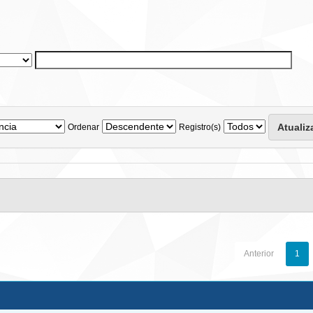
Ordenar
Registro(s)
Anterior
1