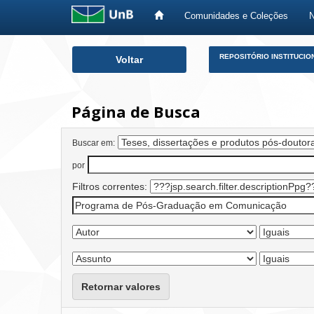
Comunidades e Coleções
Skip
REPOSITÓRIO INSTITUCIO
Voltar
navigation
Página de Busca
Buscar em:
por
Filtros correntes:
Retornar valores