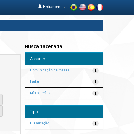
Entrar em:
Busca facetada
Assunto
Comunicação de massa
1
Leitor
1
Mídia - crítica
1
Tipo
Dissertação
1