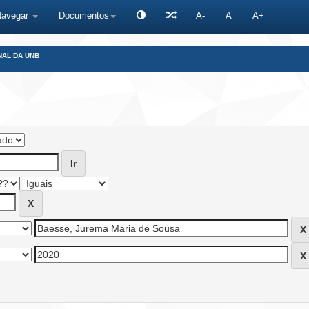
Navegar
Documentos
A-
A
A+
NAL DA UNB