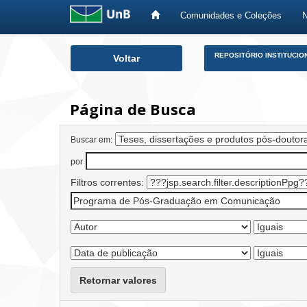
Comunidades e Coleções
Skip
REPOSITÓRIO INSTITUCIO
Voltar
navigation
Página de Busca
Buscar em:
por
Filtros correntes:
Retornar valores