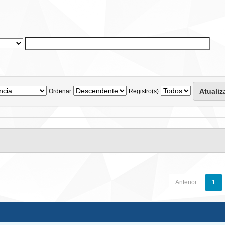
Ordenar
Registro(s)
Anterior
1