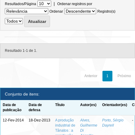
|
Resultados/Página
Ordenar registros por
Ordenar
Registro(s)
Resultado 1-1 de 1.
Anterior
1
Próximo
Conjunto de itens:
Data de
Data de
Título
Autor(es)
Orientador(es)
C
publicação
defesa
12-Fev-2014
18-Dez-2013
A produção
Alves,
Porto, Sérgio
-
industrial de
Guilherme
Dayrell
Tânatos : a
Di