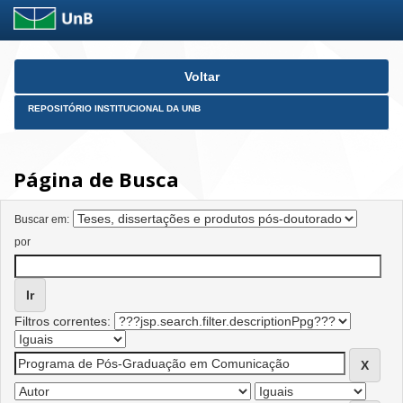
Skip
Voltar
navigation
REPOSITÓRIO INSTITUCIONAL DA UNB
Página de Busca
Buscar em:
por
Filtros correntes: