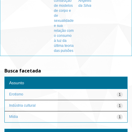
construção
Angellis
de modelos
da Silva
de corpo e
de
sexualidade
e sua
relação com
o consumo
à luz da
última teoria
das pulsões
Busca facetada
Assunto
Erotismo
1
Indústria cultural
1
Mídia
1