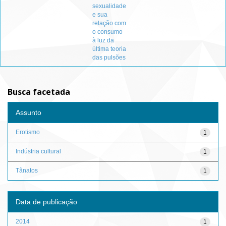
sexualidade
e sua
relação com
o consumo
à luz da
última teoria
das pulsões
Busca facetada
Assunto
Erotismo
1
Indústria cultural
1
Tânatos
1
Data de publicação
2014
1