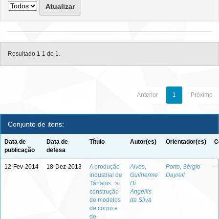
Resultado 1-1 de 1.
Anterior
1
Próximo
Conjunto de itens:
Data de
Data de
Título
Autor(es)
Orientador(es)
C
publicação
defesa
12-Fev-2014
18-Dez-2013
A produção
Alves,
Porto, Sérgio
-
industrial de
Guilherme
Dayrell
Tânatos : a
Di
construção
Angellis
de modelos
da Silva
de corpo e
de