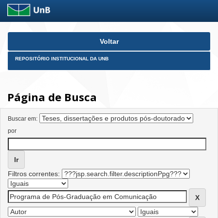
Skip
Voltar
navigation
REPOSITÓRIO INSTITUCIONAL DA UNB
Página de Busca
Buscar em:
por
Filtros correntes: