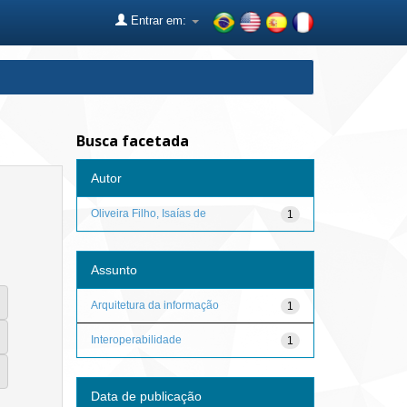
Entrar em:
Busca facetada
Autor
Oliveira Filho, Isaías de
1
Assunto
Arquitetura da informação
1
Interoperabilidade
1
Data de publicação