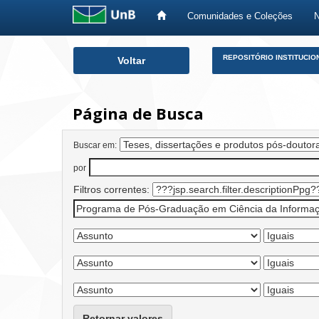
Comunidades e Coleções
Skip
REPOSITÓRIO INSTITUCIO
Voltar
navigation
Página de Busca
Buscar em:
por
Filtros correntes:
Retornar valores