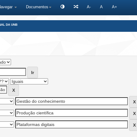
Navegar
Documentos
A-
A
A+
NAL DA UNB