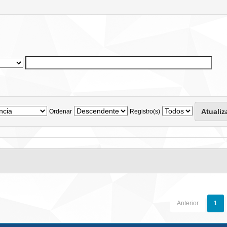
Ordenar
Registro(s)
Anterior
1