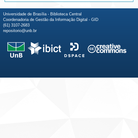
Universidade de Brasília - Biblioteca Central
Coordenadoria de Gestão da Informação Digital - GID
(61) 3107-2683
repositorio@unb.br
Fale conosco
Sobre