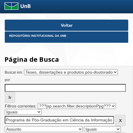
Skip
Voltar
navigation
REPOSITÓRIO INSTITUCIONAL DA UNB
Página de Busca
Buscar em:
por
Filtros correntes: