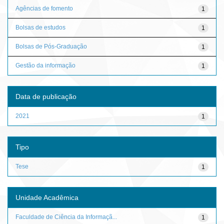
Agências de fomento
1
Bolsas de estudos
1
Bolsas de Pós-Graduação
1
Gestão da informação
1
Data de publicação
2021
1
Tipo
Tese
1
Unidade Acadêmica
Faculdade de Ciência da Informaçã...
1