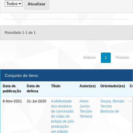
Resultado 1-1 de 1.
Anterior
1
Próximo
Conjunto de itens:
Data de
Data de
Título
Autor(es)
Orientador(es)
C
publicação
defesa
8-Nov-2021
31-Jul-2020
A efetividade
Alves
Sousa, Renato
-
dos modelos
Junior,
Tarciso
de concessão
Tarcísio
Barbosa de
de cotas de
Teixeira
bolsas de pós-
graduação :
um estudo