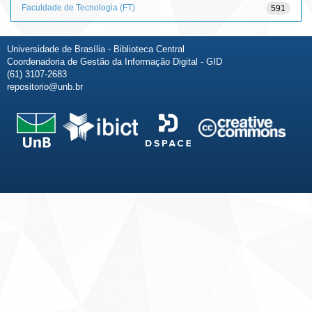
Faculdade de Tecnologia (FT)
591
Universidade de Brasília - Biblioteca Central
Coordenadoria de Gestão da Informação Digital - GID
(61) 3107-2683
repositorio@unb.br
Fale conosco
Sobre