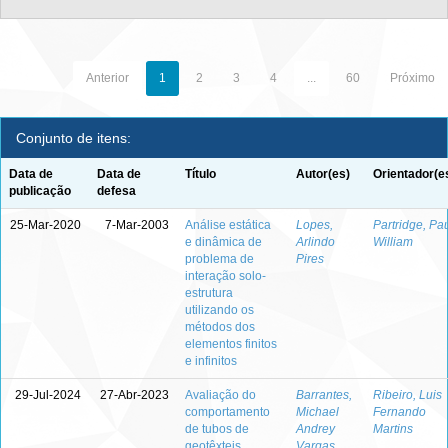
Anterior
1
2
3
4
...
60
Próximo
Conjunto de itens:
Data de
Data de
Título
Autor(es)
Orientador(e
publicação
defesa
25-Mar-2020
7-Mar-2003
Análise estática
Lopes,
Partridge, Pa
e dinâmica de
Arlindo
William
problema de
Pires
interação solo-
estrutura
utilizando os
métodos dos
elementos finitos
e infinitos
29-Jul-2024
27-Abr-2023
Avaliação do
Barrantes,
Ribeiro, Luis
comportamento
Michael
Fernando
de tubos de
Andrey
Martins
geotêxteis
Vargas