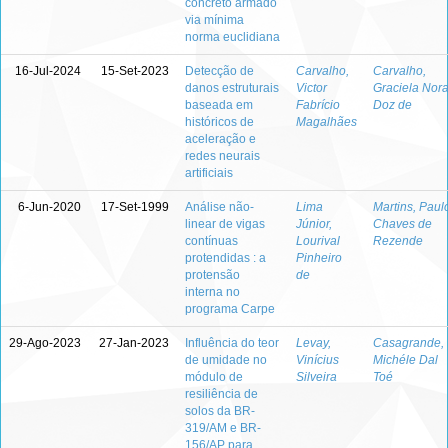
concreto armado
via mínima
norma euclidiana
16-Jul-2024
15-Set-2023
Detecção de
Carvalho,
Carvalho,
danos estruturais
Victor
Graciela Nor
baseada em
Fabrício
Doz de
históricos de
Magalhães
aceleração e
redes neurais
artificiais
6-Jun-2020
17-Set-1999
Análise não-
Lima
Martins, Paul
linear de vigas
Júnior,
Chaves de
contínuas
Lourival
Rezende
protendidas : a
Pinheiro
protensão
de
interna no
programa Carpe
29-Ago-2023
27-Jan-2023
Influência do teor
Levay,
Casagrande,
de umidade no
Vinícius
Michéle Dal
módulo de
Silveira
Toé
resiliência de
solos da BR-
319/AM e BR-
156/AP para