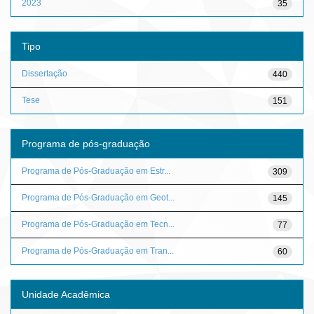
2023
35
Tipo
Dissertação
440
Tese
151
Programa de pós-graduação
Programa de Pós-Graduação em Estr...
309
Programa de Pós-Graduação em Geot...
145
Programa de Pós-Graduação em Tecn...
77
Programa de Pós-Graduação em Tran...
60
Unidade Acadêmica