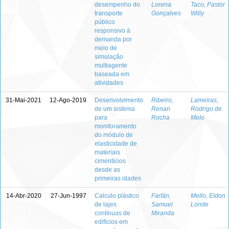
desempenho do
Lorena
Taco, Pastor
transporte
Gonçalves
Willy
público
responsivo à
demanda por
meio de
simulação
multiagente
baseada em
atividades
31-Mai-2021
12-Ago-2019
Desenvolvimento
Ribeiro,
Lameiras,
de um sistema
Renan
Rodrigo de
para
Rocha
Melo
monitoramento
do módulo de
elasticidade de
materiais
cimentícios
desde as
primeiras idades
14-Abr-2020
27-Jun-1997
Calculo plástico
Farfán,
Mello, Eldon
de lajes
Samuel
Londe
contínuas de
Miranda
edifícios em