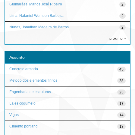
Guimarães, Marlos José Ribeiro
2
Lima, Nataniel Wontoon Barbosa
2
Nunes, Jonathan Madeira de Barros
2
próximo >
Assunto
Concreto armado
45
Método dos elementos finitos
25
Engenharia de estruturas
23
Lajes cogumelo
17
Vigas
14
Cimento portland
13