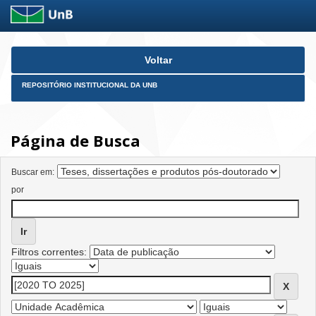
Skip
Voltar
navigation
REPOSITÓRIO INSTITUCIONAL DA UNB
Página de Busca
Buscar em:
por
Filtros correntes: