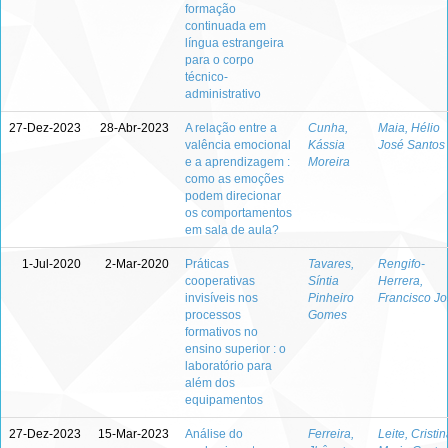
formação
continuada em
língua estrangeira
para o corpo
técnico-
administrativo
27-Dez-2023
28-Abr-2023
A relação entre a
Cunha,
Maia, Hélio
valência emocional
Kássia
José Santos
e a aprendizagem :
Moreira
como as emoções
podem direcionar
os comportamentos
em sala de aula?
1-Jul-2020
2-Mar-2020
Práticas
Tavares,
Rengifo-
cooperativas
Síntia
Herrera,
invisíveis nos
Pinheiro
Francisco J
processos
Gomes
formativos no
ensino superior : o
laboratório para
além dos
equipamentos
27-Dez-2023
15-Mar-2023
Análise do
Ferreira,
Leite, Cristin