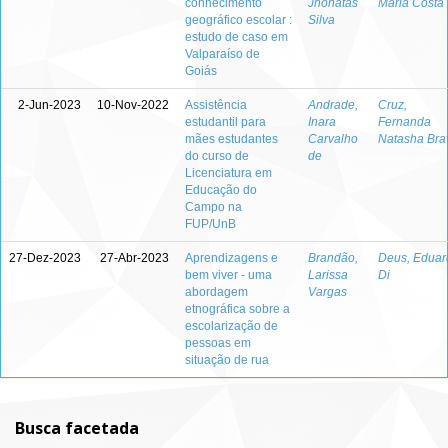
conhecimento
Jhônatas
Maria Costa
geográfico escolar :
Silva
estudo de caso em
Valparaíso de
Goiás
2-Jun-2023
10-Nov-2022
Assistência
Andrade,
Cruz,
estudantil para
Inara
Fernanda
mães estudantes
Carvalho
Natasha Bra
do curso de
de
Licenciatura em
Educação do
Campo na
FUP/UnB
27-Dez-2023
27-Abr-2023
Aprendizagens e
Brandão,
Deus, Eduar
bem viver - uma
Larissa
Di
abordagem
Vargas
etnográfica sobre a
escolarização de
pessoas em
situação de rua
Busca facetada