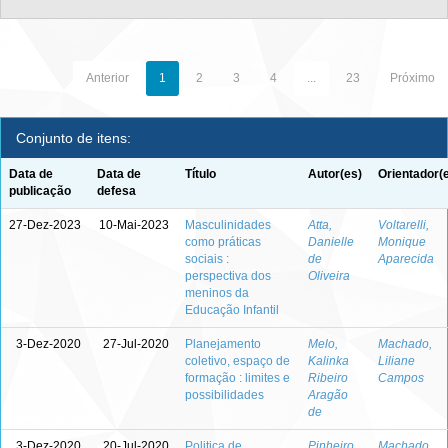
Anterior
1
2
3
4
...
23
Próximo
Conjunto de itens:
Data de
Data de
Título
Autor(es)
Orientador(
publicação
defesa
27-Dez-2023
10-Mai-2023
Masculinidades
Atta,
Voltarelli,
como práticas
Danielle
Monique
sociais :
de
Aparecida
perspectiva dos
Oliveira
meninos da
Educação Infantil
3-Dez-2020
27-Jul-2020
Planejamento
Melo,
Machado,
coletivo, espaço de
Kalinka
Liliane
formação : limites e
Ribeiro
Campos
possibilidades
Aragão
de
3-Dez-2020
20-Jul-2020
Politica de
Pinheiro,
Machado,