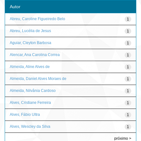
Autor
Abreu, Caroline Figueiredo Belo
1
Abreu, Lucélia de Jesus
1
Aguiar, Cleyton Barbosa
1
Alencar, Ana Carolina Correa
1
Almeida, Aline Alves de
1
Almeida, Daniel Alves Moraes de
1
Almeida, Nilvânia Cardoso
1
Alves, Cristiane Ferreira
1
Alves, Fábio Ultra
1
Alves, Wescley da Silva
1
próximo >