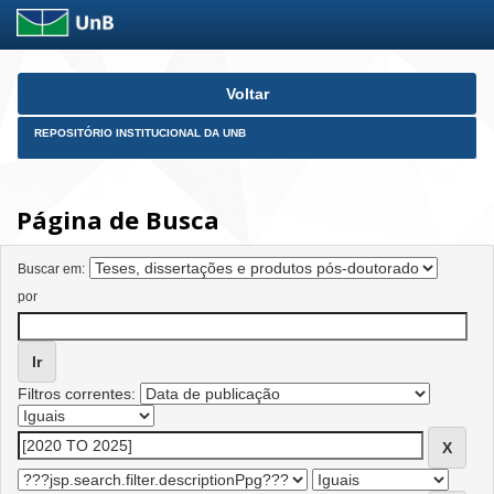
Skip
Voltar
navigation
REPOSITÓRIO INSTITUCIONAL DA UNB
Página de Busca
Buscar em:
por
Filtros correntes: