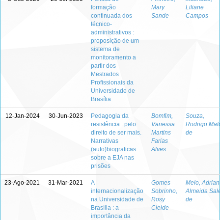
formação
Mary
Liliane
continuada dos
Sande
Campos
técnico-
administrativos :
proposição de um
sistema de
monitoramento a
partir dos
Mestrados
Profissionais da
Universidade de
Brasília
12-Jan-2024
30-Jun-2023
Pedagogia da
Bomfim,
Souza,
resistência : pelo
Vanessa
Rodrigo Mat
direito de ser mais.
Martins
de
Narrativas
Farias
(auto)biograficas
Alves
sobre a EJA nas
prisões
23-Ago-2021
31-Mar-2021
A
Gomes
Melo, Adria
internacionalização
Sobrinho,
Almeida Sal
na Universidade de
Rosy
de
Brasília : a
Cleide
importância da