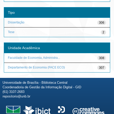
Tipo
Dissertação
306
Tese
2
Unidade Acadêmica
Faculdade de Economia, Administra...
308
Departamento de Economia (FACE ECO)
307
Universidade de Brasília - Biblioteca Central
Coordenadoria de Gestão da Informação Digital - GID
(61) 3107-2683
repositorio@unb.br