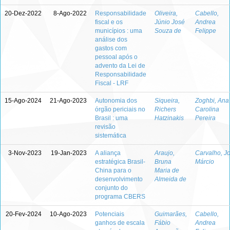
20-Dez-2022
8-Ago-2022
Responsabilidade
Oliveira,
Cabello,
fiscal e os
Júnio José
Andrea
municípios : uma
Souza de
Felippe
análise dos
gastos com
pessoal após o
advento da Lei de
Responsabilidade
Fiscal - LRF
15-Ago-2024
21-Ago-2023
Autonomia dos
Siqueira,
Zoghbi, Ana
órgão periciais no
Richers
Carolina
Brasil : uma
Hatzinakis
Pereira
revisão
sistemática
3-Nov-2023
19-Jan-2023
A aliança
Araujo,
Carvalho, J
estratégica Brasil-
Bruna
Márcio
China para o
Maria de
desenvolvimento
Almeida de
conjunto do
programa CBERS
20-Fev-2024
10-Ago-2023
Potenciais
Guimarães,
Cabello,
ganhos de escala
Fábio
Andrea