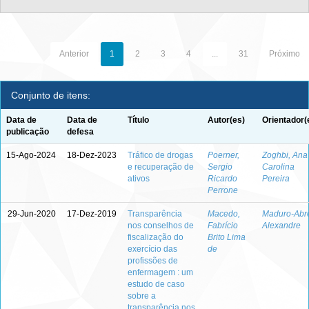
Anterior
1
2
3
4
...
31
Próximo
Conjunto de itens:
Data de
Data de
Título
Autor(es)
Orientador(
publicação
defesa
15-Ago-2024
18-Dez-2023
Tráfico de drogas
Poerner,
Zoghbi, Ana
e recuperação de
Sergio
Carolina
ativos
Ricardo
Pereira
Perrone
29-Jun-2020
17-Dez-2019
Transparência
Macedo,
Maduro-Abr
nos conselhos de
Fabrício
Alexandre
fiscalização do
Brito Lima
exercício das
de
profissões de
enfermagem : um
estudo de caso
sobre a
transparência nos