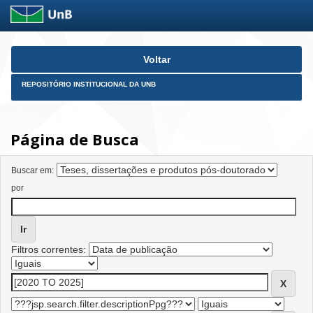
Skip
Voltar
navigation
REPOSITÓRIO INSTITUCIONAL DA UNB
Página de Busca
Buscar em:
por
Filtros correntes: