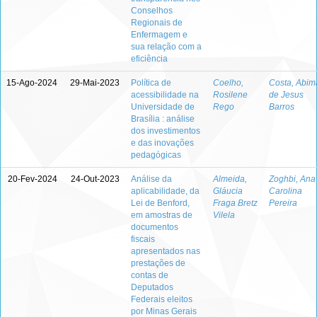
Conselhos
Regionais de
Enfermagem e
sua relação com a
eficiência
15-Ago-2024
29-Mai-2023
Política de
Coelho,
Costa, Abim
acessibilidade na
Rosilene
de Jesus
Universidade de
Rego
Barros
Brasília : análise
dos investimentos
e das inovações
pedagógicas
20-Fev-2024
24-Out-2023
Análise da
Almeida,
Zoghbi, Ana
aplicabilidade, da
Gláucia
Carolina
Lei de Benford,
Fraga Bretz
Pereira
em amostras de
Vilela
documentos
fiscais
apresentados nas
prestações de
contas de
Deputados
Federais eleitos
por Minas Gerais