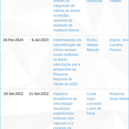
através da
Assunção
Felippe
integração de
ciência de dados
ao modus
operandi da
atividade de
Auditoria Interna
20-Fev-2024
6-Jul-2023
Determinantes da
Rocha,
Zoghbi, Ana
subnotificação de
Gleison
Carolina
crimes sexuais
Macedo
Pereira
contra mulheres
no Brasil :
vitimização sob a
perspectiva da
Pesquisa
Nacional de
Saúde de 2019
20-Set-2022
21-Set-2022
Aspectos
Costa,
Nogueira,
econômicos de
Hugo
Jorge Madei
uma relação
Leonardo
duradoura :
Lopes de
experiências
Faria
notáveis com
egressos e o
contexto da