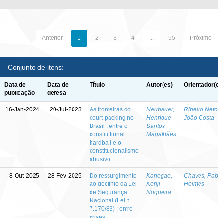
Anterior
1
2
3
4
...
55
Próximo
Conjunto de itens:
Data de
Data de
Título
Autor(es)
Orientador(
publicação
defesa
16-Jan-2024
20-Jul-2023
As fronteiras do
Neubauer,
Ribeiro Neto
court-packing no
Henrique
João Costa
Brasil : entre o
Santos
constitutional
Magalhães
hardball e o
constitucionalismo
abusivo
8-Out-2025
28-Fev-2025
Do ressurgimento
Kanegae,
Chaves, Pab
ao declínio da Lei
Kenji
Holmes
de Segurança
Nogueira
Nacional (Lei n.
7.170/83) : entre
crises