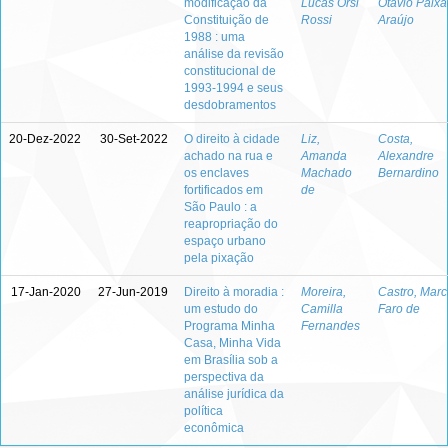
modificação da
Lucas Orsi
Otávio Paix
Constituição de
Rossi
Araújo
1988 : uma
análise da revisão
constitucional de
1993-1994 e seus
desdobramentos
20-Dez-2022
30-Set-2022
O direito à cidade
Liz,
Costa,
achado na rua e
Amanda
Alexandre
os enclaves
Machado
Bernardino
fortificados em
de
São Paulo : a
reapropriação do
espaço urbano
pela pixação
17-Jan-2020
27-Jun-2019
Direito à moradia :
Moreira,
Castro, Mar
um estudo do
Camilla
Faro de
Programa Minha
Fernandes
Casa, Minha Vida
em Brasília sob a
perspectiva da
análise jurídica da
política
econômica