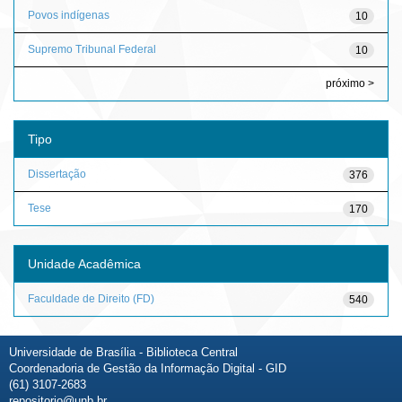
Povos indígenas
10
Supremo Tribunal Federal
10
próximo >
Tipo
Dissertação
376
Tese
170
Unidade Acadêmica
Faculdade de Direito (FD)
540
Universidade de Brasília - Biblioteca Central
Coordenadoria de Gestão da Informação Digital - GID
(61) 3107-2683
repositorio@unb.br