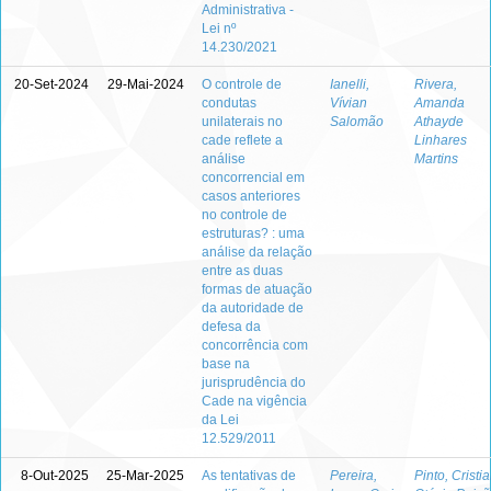
Administrativa -
Lei nº
14.230/2021
20-Set-2024
29-Mai-2024
O controle de
Ianelli,
Rivera,
condutas
Vívian
Amanda
unilaterais no
Salomão
Athayde
cade reflete a
Linhares
análise
Martins
concorrencial em
casos anteriores
no controle de
estruturas? : uma
análise da relação
entre as duas
formas de atuação
da autoridade de
defesa da
concorrência com
base na
jurisprudência do
Cade na vigência
da Lei
12.529/2011
8-Out-2025
25-Mar-2025
As tentativas de
Pereira,
Pinto, Cristi