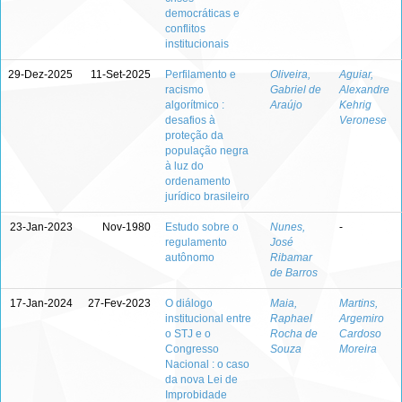
democráticas e
conflitos
institucionais
29-Dez-2025
11-Set-2025
Perfilamento e
Oliveira,
Aguiar,
racismo
Gabriel de
Alexandre
algorítmico :
Araújo
Kehrig
desafios à
Veronese
proteção da
população negra
à luz do
ordenamento
jurídico brasileiro
23-Jan-2023
Nov-1980
Estudo sobre o
Nunes,
-
regulamento
José
autônomo
Ribamar
de Barros
17-Jan-2024
27-Fev-2023
O diálogo
Maia,
Martins,
institucional entre
Raphael
Argemiro
o STJ e o
Rocha de
Cardoso
Congresso
Souza
Moreira
Nacional : o caso
da nova Lei de
Improbidade