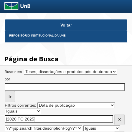
Skip
Voltar
navigation
REPOSITÓRIO INSTITUCIONAL DA UNB
Página de Busca
Buscar em:
por
Filtros correntes: