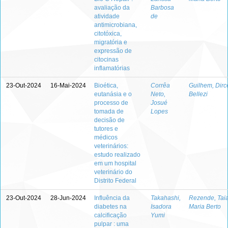
avaliação da
Barbosa
atividade
de
antimicrobiana,
citotóxica,
migratória e
expressão de
citocinas
inflamatórias
23-Out-2024
16-Mai-2024
Bioética,
Corrêa
Guilhem, Dirc
eutanásia e o
Neto,
Bellezi
processo de
Josué
tomada de
Lopes
decisão de
tutores e
médicos
veterinários:
estudo realizado
em um hospital
veterinário do
Distrito Federal
23-Out-2024
28-Jun-2024
Influência da
Takahashi,
Rezende, Tai
diabetes na
Isadora
Maria Berto
calcificação
Yumi
pulpar : uma