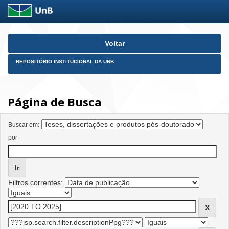
Skip
Voltar
navigation
REPOSITÓRIO INSTITUCIONAL DA UNB
Página de Busca
Buscar em:
por
Filtros correntes: