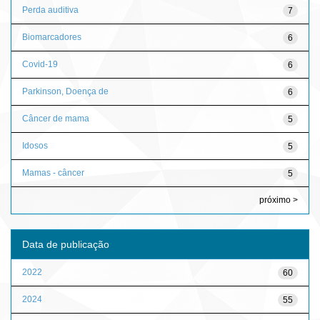
Perda auditiva
7
Biomarcadores
6
Covid-19
6
Parkinson, Doença de
6
Câncer de mama
5
Idosos
5
Mamas - câncer
5
próximo >
Data de publicação
2022
60
2024
55