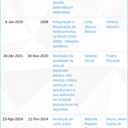
revisão
sistemática e
metanálise
9-Jan-2020
2008
A regulação e
Lima,
Silveira,
fiscalização de
Gláucia
Dâmaris
medicamentos
Ribeiro
no Brasil (2001-
2006) : infrações
sanitárias
20-Abr-2021
30-Nov-2020
Avaliação da
Selleski,
Pratesi,
qualidade de
Nicole
Riccardo
vida de
pacientes
adultos com
doença celíaca :
validação de
questionário e
sua aplicação
em enquete
populacional na
Argentina
23-Ago-2024
21-Fev-2024
Avaliação de
Marzola,
Sousa, Maria
curso sobre
Rogério
Fatima de