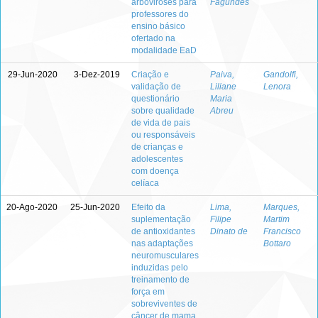
arboviroses para
Fagundes
professores do
ensino básico
ofertado na
modalidade EaD
29-Jun-2020
3-Dez-2019
Criação e
Paiva,
Gandolfi,
validação de
Liliane
Lenora
questionário
Maria
sobre qualidade
Abreu
de vida de pais
ou responsáveis
de crianças e
adolescentes
com doença
celíaca
20-Ago-2020
25-Jun-2020
Efeito da
Lima,
Marques,
suplementação
Filipe
Martim
de antioxidantes
Dinato de
Francisco
nas adaptações
Bottaro
neuromusculares
induzidas pelo
treinamento de
força em
sobreviventes de
câncer de mama