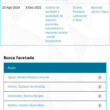
23-Ago-2024
3-Dez-2022
Análise do
Duarte,
Bahmad
zumbido e
Pauliana
Júnior, Fayez
qualidade de
Lamounier
vida em
e Silva
pacientes
submetidos a
implante coclear
: coorte
prospectiva
Busca facetada
Autor
Aguiar, Beatriz Regina Lima de
2
Alexim, Gustavo de Almeida
2
Guimarães, Marina Borges
2
Martins, Danilo César Mota
2