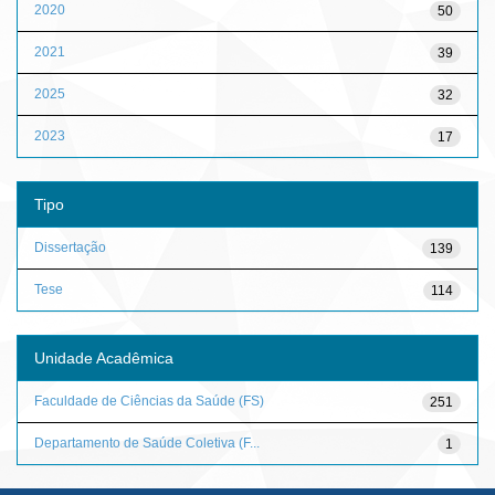
2020
50
2021
39
2025
32
2023
17
Tipo
Dissertação
139
Tese
114
Unidade Acadêmica
Faculdade de Ciências da Saúde (FS)
251
Departamento de Saúde Coletiva (F...
1