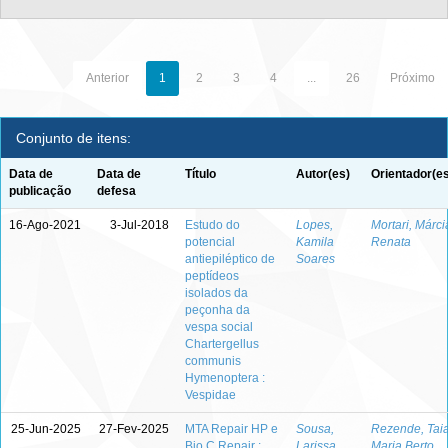
Anterior
1
2
3
4
...
26
Próximo
Conjunto de itens:
Data de
Data de
Título
Autor(es)
Orientador(e
publicação
defesa
16-Ago-2021
3-Jul-2018
Estudo do
Lopes,
Mortari, Márci
potencial
Kamila
Renata
antiepiléptico de
Soares
peptídeos
isolados da
peçonha da
vespa social
Chartergellus
communis
Hymenoptera :
Vespidae
25-Jun-2025
27-Fev-2025
MTA Repair HP e
Sousa,
Rezende, Tai
Bio C Repair :
Larissa
Maria Berto