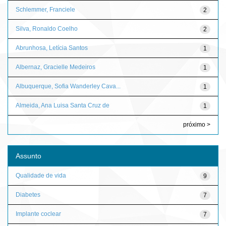
Schlemmer, Franciele
2
Silva, Ronaldo Coelho
2
Abrunhosa, Letícia Santos
1
Albernaz, Gracielle Medeiros
1
Albuquerque, Sofia Wanderley Cava...
1
Almeida, Ana Luisa Santa Cruz de
1
próximo >
Assunto
Qualidade de vida
9
Diabetes
7
Implante coclear
7