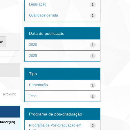
Legislação
1
Qualidade de vida
1
Data de publicação
2020
1
2025
1
Tipo
Dissertação
1
Próximo
Tese
1
Programa de pós-graduação
tador(es)
Programa de Pós-Graduação em
2