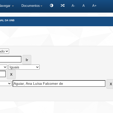
Navegar
Documentos
A-
A
A+
NAL DA UNB