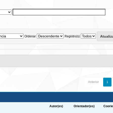
Ordenar
Registro(s)
Anterior
1
Autor(es)
Orientador(es)
Coorie