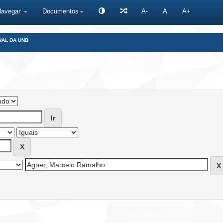
Navegar
Documentos
A-
A
A+
NAL DA UNB