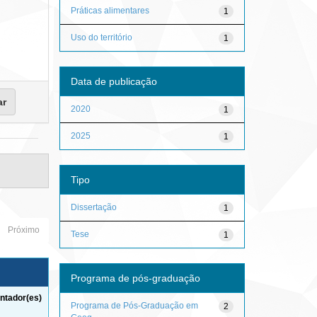
Práticas alimentares
1
Uso do território
1
Data de publicação
2020
1
2025
1
Tipo
Dissertação
1
Próximo
Tese
1
Programa de pós-graduação
ntador(es)
Programa de Pós-Graduação em
2